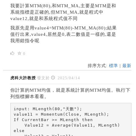
我要計算MTM(80),和MTM_MA,主要是MTM是和
系統指標是正確的,但MTM_MA,就是程式中
value12,就是和系統程式值不同
我原先是用value4=MTM(80)-MTM_MA(80);結果
值行出來,value4,居然是0,表二數值是一樣的,還是
我用錯指令呢
0
排序方式:
標準
|
最新
虎科大許教授
發文於
2025/04/14
你計算的MTM均值，就是系統計算的MTM均值。執行下
列指標腳本看看。
input: MLength(80,"天數");

value11 = Momentum(Close, MLength); 

If CurrentBar >= MLength then

    Value12 = Average(Value11, MLength)

else
