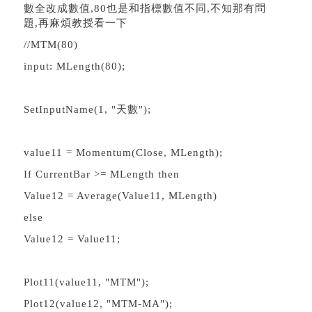
數全改成數值,80也是和指標數值不同,不知那有問
題,再麻煩教授看一下
//MTM(80)
input: MLength(80);
SetInputName(1, "天數");
value11 = Momentum(Close, MLength);
If CurrentBar >= MLength then
Value12 = Average(Value11, MLength)
else
Value12 = Value11;
Plot11(value11, "MTM");
Plot12(value12, "MTM-MA");