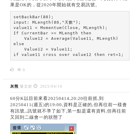
果是OK的，從2020年開始就有交易訊號。
setBackBar(80);

input: MLength(80,"天數");

value11 = Momentum(Close, MLength); 

If CurrentBar >= MLength then

    Value12 = Average(Value11, MLength)

else

    Value12 = Value11;

if value11 cross over value12 then ret=1;
0
灰熊
發文於
2025/04/14
60分K以目前來看20250414,20:20往前抓,到
20250411(週五)的19:00,資料是正確的,但再往前一樣會
有訊號,,訊號就不準了如下,第一點是還有資料,但再往前
又回到二線會一的狀態了