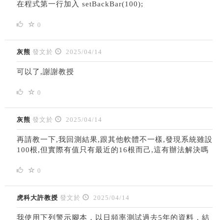
在程式第一行加入 setBackBar(100);
0
灰熊
發文於
2025/04/14
可以了,謝謝教授
0
灰熊
發文於
2025/04/14
再請教一下,我回測結果,跟其他軟體不一樣,發現系統雖設
100根,但實際有值只有最近的16根而己,這有辦法解決嗎
0
虎科大許教授
發文於
2025/04/14
我使用下列警示腳本，以日頻率測試過去5年的資料，結