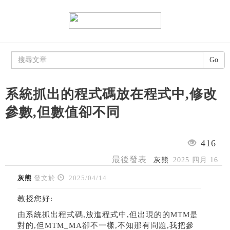
Go
系統抓出的程式碼放在程式中,修改
參數,但數值卻不同
416
最後發表
灰熊
2025 四月 16
灰熊
發文於
2025/04/14
教授您好:
由系統抓出程式碼,放進程式中,但出現的的MTM是
對的,但MTM_MA卻不一樣,不知那有問題,我把參