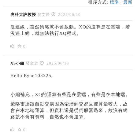
排序方式:
標準
|
最新
虎科大許教授
發文於
2025/06/10
沒連線，當然策略就不會啟動。XQ的運算是在雲端，若
沒連上網，就無法執行XQ程式。
0
XS小編
發文於
2025/06/18
Hello Ryan103325,
小編補充，XQ的運算有些是在雲端，有些是在本地端。
策略雷達跟自動交易因為牽涉到交易且運算量較大，故
會在本地端運算，但資料還是從伺服器過來，故沒有網
路就不會有資料，自然也不會運算。
0