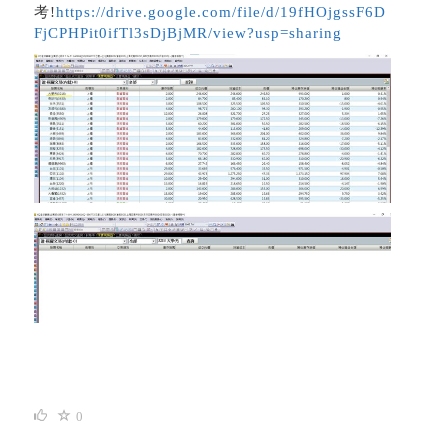
考!
https://drive.google.com/file/d/19fHOjgssF6D
FjCPHPit0ifTl3sDjBjMR/view?usp=sharing
0