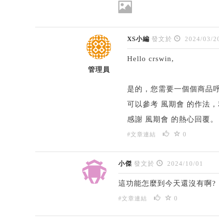
XS小編
發文於
2024/03/2
Hello crswin,
管理員
是的，您需要一個個商品
可以參考 風期會 的作法，
感謝 風期會 的熱心回覆。
0
#文章連結
小傑
發文於
2024/10/01
這功能怎麼到今天還沒有啊?
0
#文章連結