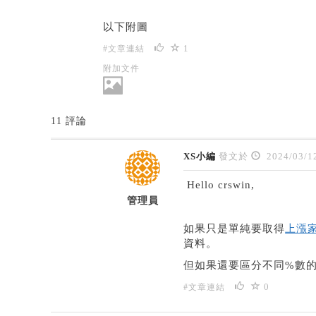
以下附圖
1
#文章連結
附加文件
11 評論
XS小編
發文於
2024/03/1
Hello crswin,
管理員
如果只是單純要取得
上漲
資料。
但如果還要區分不同%數的話，
0
#文章連結