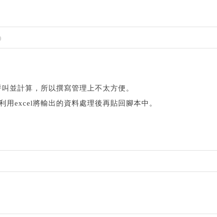
0
呼叫並計算，所以撰寫管理上不太方便。
利用excel將輸出的資料處理後再貼回腳本中。