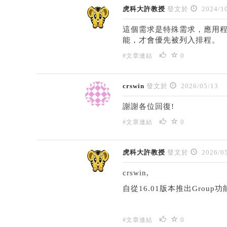
虎科大許教授
發文於
2024/10
這個需求是特殊需求，應用
能，才會優先被列入排程。
0
#文章連結
crswin
發文於
2026/05/13
謝謝各位回復!
0
#文章連結
虎科大許教授
發文於
2026/05
crswin,
自從16.01版本推出Grou
0
#文章連結