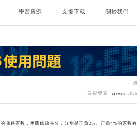
學習資源
支援下載
關於我們
最後發表
crswin
202
的漲跌家數，用四條線區分，分別是正負2%、正負4%的家數