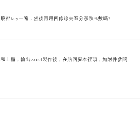
股都key一遍，然後再用四條線去區分漲跌%數嗎?
和上櫃，輸出excel製作後，在貼回腳本裡頭，如附件參閱