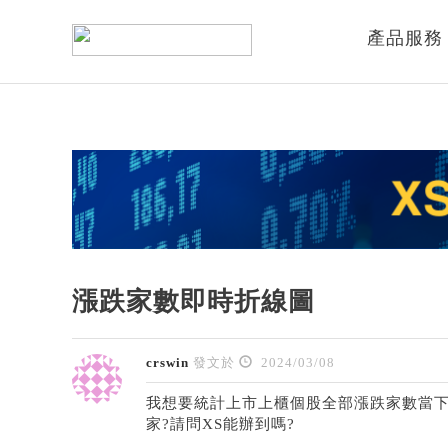
產品服務
漲跌家數即時折線圖
crswin
發文於
2024/03/08
我想要統計上市上櫃個股全部漲跌家數當下
家?請問XS能辦到嗎?