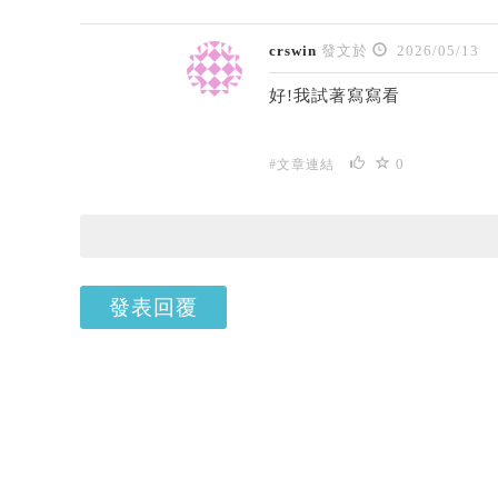
crswin
發文於
2026/05/13
好!我試著寫寫看
0
#文章連結
發表回覆