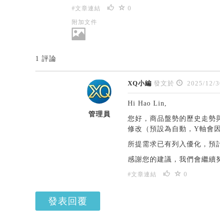
0
#文章連結
附加文件
1 評論
XQ小編
發文於
2025/12/3
Hi Hao Lin,
管理員
您好，商品盤勢的歷史走勢
修改（預設為自動，Y軸會
所提需求已有列入優化，預
感謝您的建議，我們會繼續
0
#文章連結
發表回覆