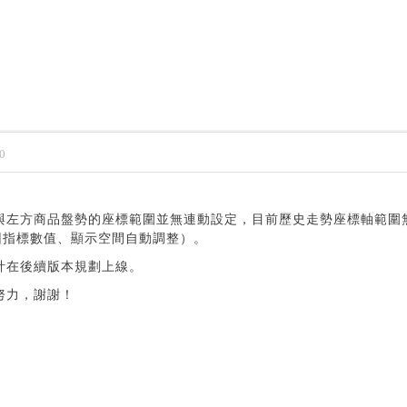
0
與左方商品盤勢的座標範圍並無連動設定，目前歷史走勢座標軸範圍
因指標數值、顯示空間自動調整）。
計在後續版本規劃上線。
努力，謝謝！