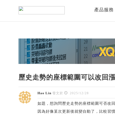
產品服務
歷史走勢的座標範圍可以改回
Hao Lin
發文於
2025/12/28
如題，想詢問歷史走勢的座標範圍可否改回
因為好像某次更新後就變自動了，比較習