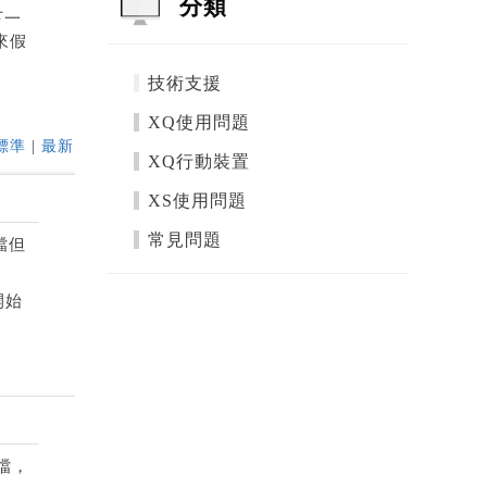
分類
下一
來假
技術支援
XQ使用問題
標準
|
最新
XQ行動裝置
XS使用問題
常見問題
檔但
開始
檔，