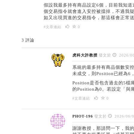
假設我最多持有商品設定6個，目前我知道
個交易指令就會進入安控被擋掉，不過我疑
如又出現買進的交易指令，那這樣會正常送
0
#文章連結
3 評論
虎科大許教授
發文於
2026/06
系統的最多持有商品個數安控是用
未成交，則Position已經
Position是否包含過去
的Position為0。若設定「與
0
#文章連結
PHOT-196
發文於
2026/06/
謝謝教授，那請問一下，我的