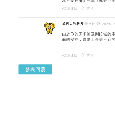
就不要在掛委託單（或甚至
0
#文章連結
虎科大許教授
發文於
2026/06
由於你的需求涉及到跨域的庫
面的安控，實際上是做不到
0
#文章連結
發表回覆