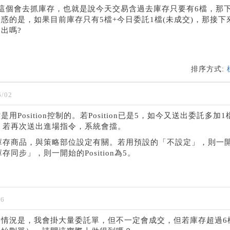
這個會去抓庫存，也就是說今天交易含過去庫存只要有6檔，那
惑的是，如果目前庫存只有5檔+今日委託1檔(未成交)，那接下
出嗎?
排序方式:
/02
Position控制的。若Position已是5，如今又送出委託多加1
為6，若再次送出進場指令，系統會擋。
的5檔庫存商品，與策略部位設定有關。若用預設的「不設定」，則一
庫存同步」，則一開始的Position為5。
06
情況是，我會掛大量委託單，但不一定會成交，但若庫存超過6