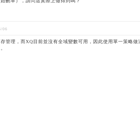
開始刪單），請問這實際上做得到嗎？
/06
存管理，而XQ目前並沒有全域變數可用，因此使用單一策略做
的。