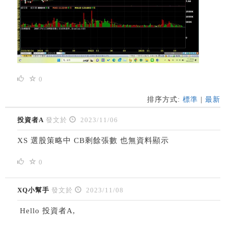
0
排序方式:
標準
|
最新
投資者A
發文於
2023/11/06
XS 選股策略中 CB剩餘張數 也無資料顯示
0
XQ小幫手
發文於
2023/11/08
Hello 投資者A,