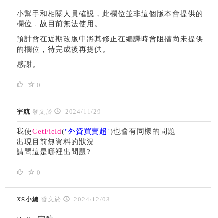
小幫手和相關人員確認，此欄位並非這個版本會提供的
欄位，故目前無法使用。
預計會在近期改版中將其修正在編譯時會阻擋尚未提供
的欄位，待完成後再提供。
感謝。
0
宇航
發文於
2024/11/29
我使
GetField
(
"外資買賣超"
)也會有同樣的問題
出現目前無資料的狀況
請問這是哪裡出問題?
0
XS小編
發文於
2024/12/03