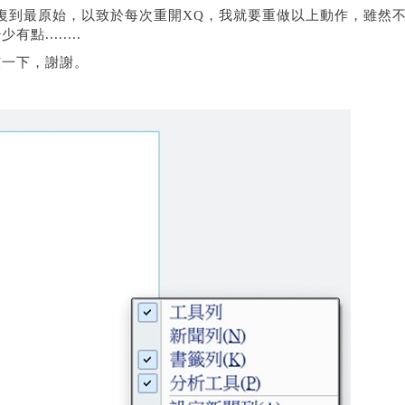
復到最原始，以致於每次重開XQ，我就要重做以上動作，雖然
.......
核一下，謝謝。