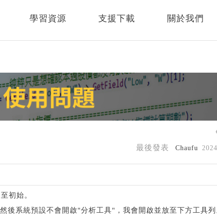
學習資源
支援下載
關於我們
最後發表
Chaufu
202
復至初始。
，然後系統預設不會開啟"分析工具"，我會開啟並放至下方工具列