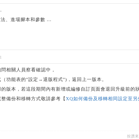
.
、進場腳本和參數 ...
1
詢問相關人員察看確認中，
（功能表的"設定→退版程式")，返回上一版本。
用的版本，若這段期間內有新增或編修自訂頁面會退回升級前的
完整備份和移轉方式敬請參考【
XQ如何備份及移轉相同設定至另
按讚