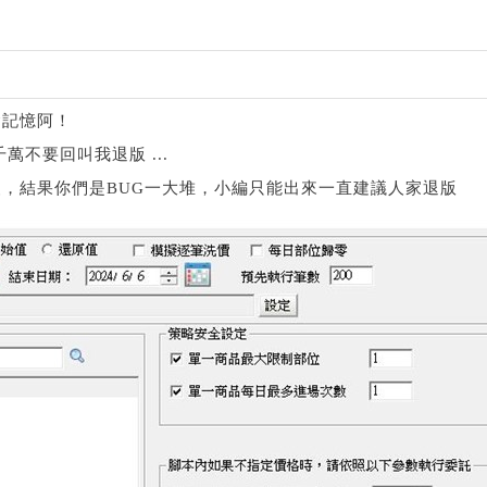
6
會記憶阿！
萬不要回叫我退版 ...
，結果你們是BUG一大堆，小編只能出來一直建議人家退版