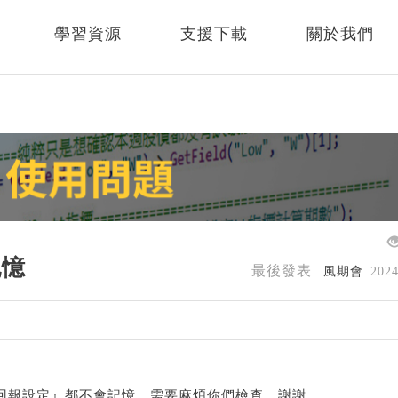
學習資源
支援下載
關於我們
記憶
最後發表
風期會
202
主動回報設定』都不會記憶，需要麻煩你們檢查，謝謝。