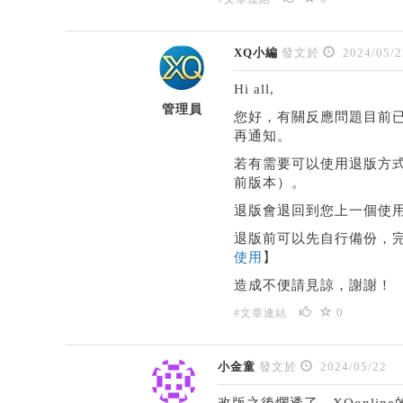
XQ小編
發文於
2024/05/2
Hi all,
管理員
您好，有關反應問題目前
再通知。
若有需要可以使用退版方式（
前版本）。
退版會退回到您上一個使
退版前可以先自行備份，
使用
】
造成不便請見諒，謝謝！
0
#文章連結
小金童
發文於
2024/05/22
改版之後爛透了，XQonlin