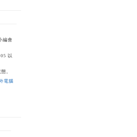
小編會
5 以
狀態。
外電腦