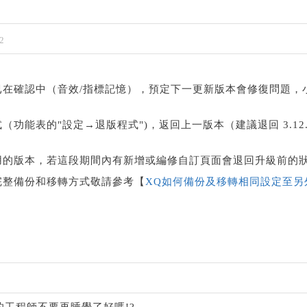
2
已在確認中（音效/指標記憶），預定下一更新版本會修復問題，
功能表的"設定→退版程式")，返回上一版本（建議退回 3.12.0
用的版本，若這段期間內有新增或編修自訂頁面會退回升級前的
完整備份和移轉方式敬請參考【
XQ如何備份及移轉相同設定至另
e的工程師不要再睡覺了好嗎!?