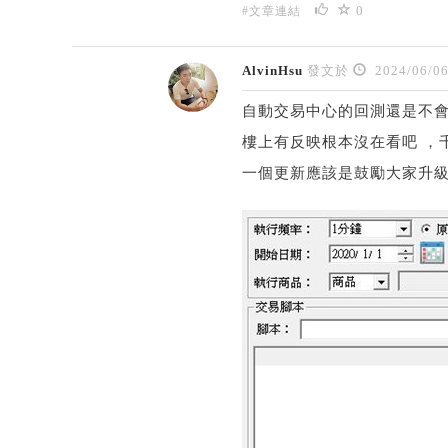
0
#文章連結
AlvinHsu
發文於
2024/06/0
自動交易中心的回測還是不
樓上有反映根本沒在看吧 ，千
一個更新應該是鼓勵大家升級