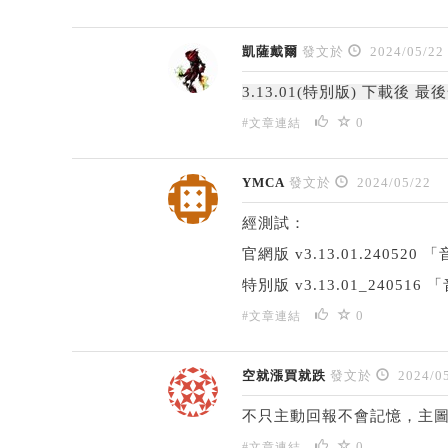
凱薩戴爾
發文於
2024/05/22
3.13.01(特別版) 下載後
0
#文章連結
YMCA
發文於
2024/05/22
經測試：
官網版 v3.13.01.24052
特別版 v3.13.01_2405
0
#文章連結
空就漲買就跌
發文於
2024/05
不只主動回報不會記憶，主圖頁
0
#文章連結