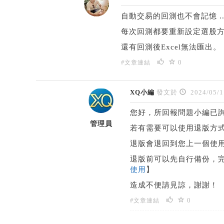
自動交易的回測也不會記憶 ..
每次回測都要重新設定選股方法
還有回測後Excel無法匯出。
0
#文章連結
XQ小編
發文於
2024/05/1
您好，所回報問題小編已
管理員
若有需要可以使用退版方式
退版會退回到您上一個使
退版前可以先自行備份，
使用
】
造成不便請見諒，謝謝！
0
#文章連結