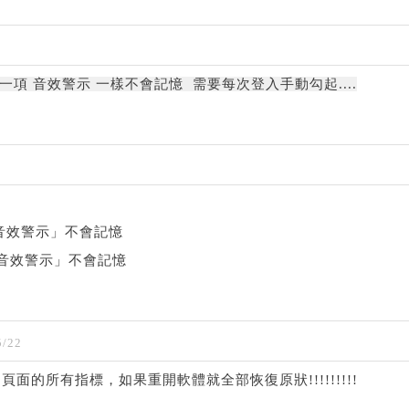
 最後一項 音效警示 一樣不會記憶 需要每次登入手動勾起....
0 「音效警示」不會記憶
16 「音效警示」不會記憶
/22
面的所有指標，如果重開軟體就全部恢復原狀!!!!!!!!!