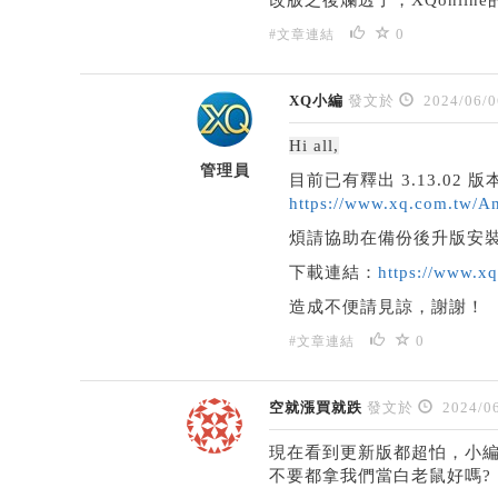
0
#文章連結
XQ小編
發文於
2024/06/0
Hi all,
管理員
目前已有釋出 3.13.0
https://www.xq.com.tw/A
煩請協助在備份後升版安
下載連結：
https://www.x
造成不便請見諒，謝謝！
0
#文章連結
空就漲買就跌
發文於
2024/06
現在看到更新版都超怕，小編
不要都拿我們當白老鼠好嗎?