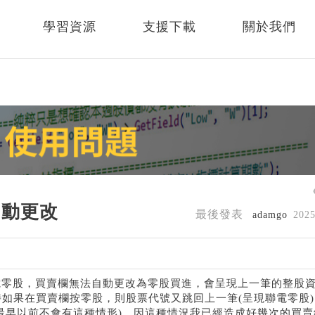
學習資源
支援下載
關於我們
自動更改
最後發表
adamgo
202
電零股，買賣欄無法自動更改為零股買進，會呈現上一筆的整股
時如果在買賣欄按零股，則股票代號又跳回上一筆(呈現聯電零股)
最早以前不會有這種情形)，因這種情況我已經造成好幾次的買賣