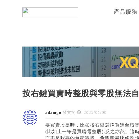
產品服務
按右鍵買賣時整股與零股無法
adamgo
發文於
2025/01/09
要買賣股票時，比如按右鍵選擇買進台積
(比如上一筆是買聯電整股),反之亦然。這
而不是我要的台積零股，希望能盡快修改(