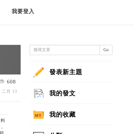
我要登入
Go
發表新主題
608
5 二月 13
我的發文
我的收藏
資料
，
錯