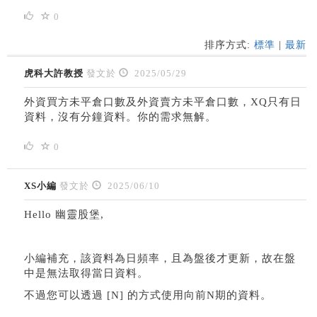
0
排序方式:
標準
|
最新
虎科大許教授
發文於
2025/05/29
外資買方未平倉口數及外資賣方未平倉口數，XQ只有日
資料，沒有分鐘資料。你的需求無解。
0
XS小編
發文於
2025/06/10
Hello 幽靈股堡,
小編補充，該資料為日頻率，且為盤後才更新，故在盤
中是無法取得當日資料。
不過您可以透過 [N] 的方式使用向前N期的資料。