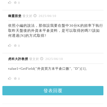
0
幽靈股堡
發文於
2025/06/10
依照小編的說法，那假設我要在盤中30分K的頻率下執行
取昨天盤後的外資未平倉資料，是可以取得的嗎??該如
何透過[N]的方式取得?
0
虎科大許教授
發文於
2025/06/10
value1=GetField("外資買方未平倉口數", "D")[1];
0
發表回覆