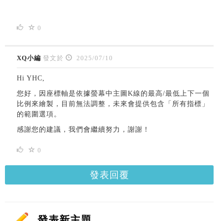
0
XQ小編
發文於
2025/07/10
Hi YHC,
您好，因座標軸是依據螢幕中主圖K線的最高/最低上下一個
比例來繪製，目前無法調整，未來會提供包含「所有指標」
的範圍選項。
感謝您的建議，我們會繼續努力，謝謝！
0
發表回覆
發表新主題