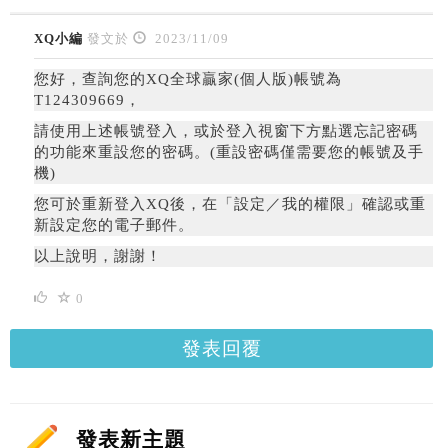
XQ小編
發文於
2023/11/09
您好，查詢您的XQ全球贏家(個人版)帳號為
T124309669，
請使用上述帳號登入，或於登入視窗下方點選忘記密碼
的功能來重設您的密碼。(重設密碼僅需要您的帳號及手
機)
您可於重新登入XQ後，在「設定／我的權限」確認或重
新設定您的電子郵件。
以上說明，謝謝！
0
發表回覆
發表新主題