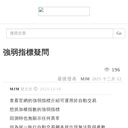
Go
強弱指標疑問
196
最後發表
MJM
2025 十二月 12
MJM
發文於
2025/12/10
查看官網的強弱指標介紹可運用於自動交易
想抓加權指數的強弱指標
回測時也無顯示任何異常
但為何一執行自動交易腳本就出現無法取得參數