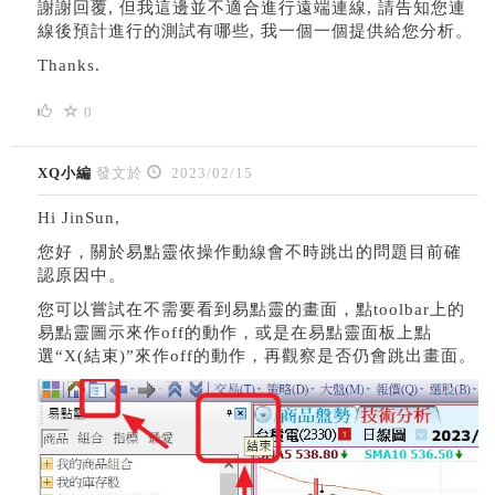
謝謝回覆, 但我這邊並不適合進行遠端連線, 請告知您連
線後預計進行的測試有哪些, 我一個一個提供給您分析。
Thanks.
0
XQ小編
發文於
2023/02/15
Hi JinSun,
您好，關於易點靈依操作動線會不時跳出的問題目前確
認原因中。
您可以嘗試在不需要看到易點靈的畫面，點toolbar上的
易點靈圖示來作off的動作，或是在易點靈面板上點
選“X(結束)”來作off的動作，再觀察是否仍會跳出畫面。