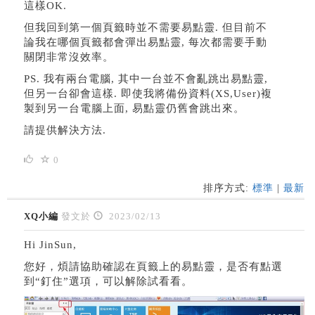
這樣OK.
但我回到第一個頁籤時並不需要易點靈. 但目前不
論我在哪個頁籤都會彈出易點靈, 每次都需要手動
關閉非常沒效率。
PS. 我有兩台電腦, 其中一台並不會亂跳出易點靈,
但另一台卻會這樣. 即使我將備份資料(XS,User)複
製到另一台電腦上面, 易點靈仍舊會跳出來。
請提供解決方法.
0
排序方式:
標準
|
最新
XQ小編
發文於
2023/02/13
Hi JinSun,
您好，煩請協助確認在頁籤上的易點靈，是否有點選
到“釘住”選項，可以解除試看看。