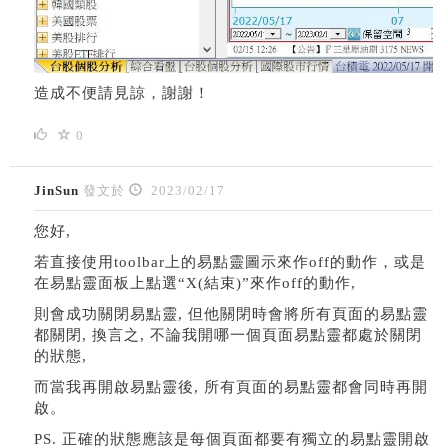
造成不便請見諒，謝謝！
0
JinSun
發文於
2023/02/17
您好,
若直接使用toolbar上的易點靈圖示來作off的動作，或是
在易點靈面板上點選“X(結束)”來作off的動作,
則會成功關閉易點靈, 但他關閉時會將所有頁面的易點靈
都關閉, 換言之, 不論我開哪一個頁面易點靈都處於關閉
的狀態,
而當我再開啟易點靈後, 所有頁面的易點靈都會同時再開
啟。
PS. 正確的狀態應該是每個頁面都要有獨立的易點靈開啟