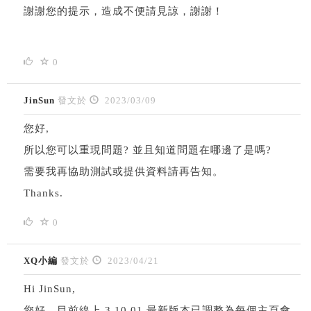
謝謝您的提示，造成不便請見諒，謝謝！
0
JinSun
發文於
2023/03/09
您好,
所以您可以重現問題? 並且知道問題在哪邊了是嗎?
需要我再協助測試或提供資料請再告知。
Thanks.
0
XQ小編
發文於
2023/04/21
Hi JinSun,
您好，目前線上 3.10.01 最新版本已調整為每個主頁會