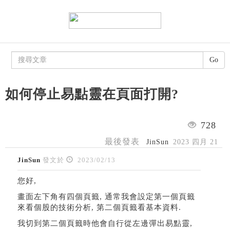
Go
如何停止易點靈在頁面打開?
728
最後發表
JinSun
2023 四月 21
JinSun
發文於
2023/02/13
您好,
畫面左下角有四個頁籤, 通常我會設定第一個頁籤
來看個股的技術分析, 第二個頁籤看基本資料.
我切到第二個頁籤時他會自行從左邊彈出易點靈,