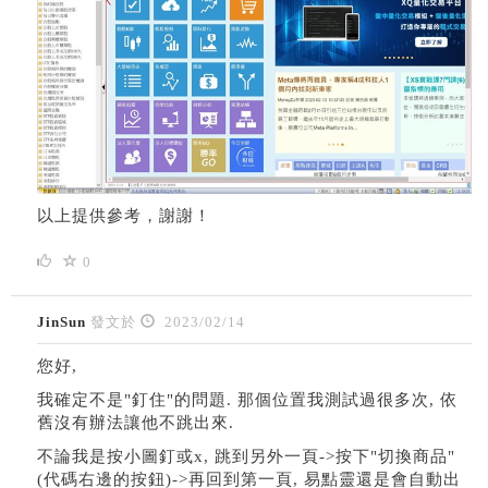
以上提供參考，謝謝！
0
JinSun
發文於
2023/02/14
您好,
我確定不是"釘住"的問題. 那個位置我測試過很多次, 依
舊沒有辦法讓他不跳出來.
不論我是按小圖釘或x, 跳到另外一頁->按下"切換商品"
(代碼右邊的按鈕)->再回到第一頁, 易點靈還是會自動出