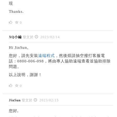
現
Thanks.
0
XQ小編
發文於
2023/02/14
Hi JinSun,
您好，請先安裝
遠端程式
，然後煩請抽空撥打客服電
話：0800-006-098，將由專人協助遠端查看並協助排除
問題。
以上說明，謝謝！
0
JinSun
發文於
2023/02/15
您好,