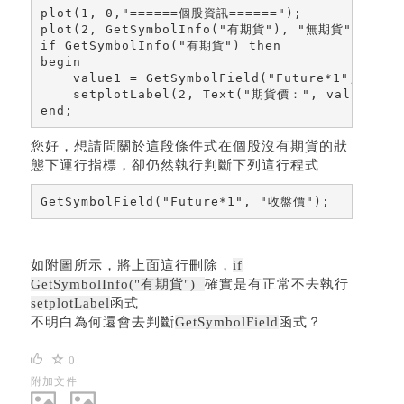
plot(1, 0,"======個股資訊======");

plot(2, GetSymbolInfo("有期貨"), "無期貨");

if GetSymbolInfo("有期貨") then 

begin

    value1 = GetSymbolField("Future*1", "收盤價
    setplotLabel(2, Text("期貨價：", value1));

end;
您好，想請問關於這段條件式在個股沒有期貨的狀
態下運行指標，卻仍然執行判斷下列這行程式
GetSymbolField("Future*1", "收盤價");
如附圖所示，將上面這行刪除，
if
GetSymbolInfo("有期貨")
確實是有正常不去執行
setplotLabel
函式
不明白為何還會去判斷
GetSymbolField
函式？
0
附加文件