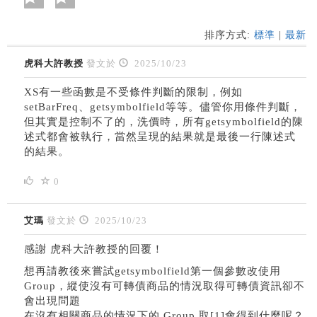
排序方式:
標準
|
最新
虎科大許教授
發文於
2025/10/23
XS有一些函數是不受條件判斷的限制，例如
setBarFreq、getsymbolfield等等。儘管你用條件判斷，
但其實是控制不了的，洗價時，所有getsymbolfield的陳
述式都會被執行，當然呈現的結果就是最後一行陳述式
的結果。
0
艾瑪
發文於
2025/10/23
感謝 虎科大許教授的回覆！
想再請教後來嘗試
getsymbolfield
第一個參數改使用
Group，縱使沒有可轉債商品的情況取得可轉債資訊卻不
會出現問題
在沒有相關商品的情況下的 Group 取[1]會得到什麼呢？