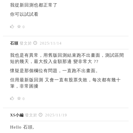
我從新回測也都正常了
你可以試試看
0
石頭
發文於
2025/11/14
我也是有異常，用舊版回測結束跑不出畫面，測試區間
短的幾天，最大投入金額那邊 變非常大 ??
懷疑是那個欄位有問題，一直跑不出畫面。
但用最新版回測 又會一直有股票失敗，每次都有幾十
筆，非常困擾
0
XS小編
發文於
2025/11/19
Hello 石頭,