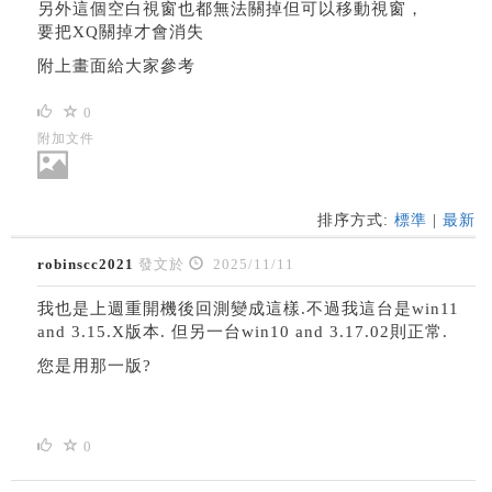
另外這個空白視窗也都無法關掉但可以移動視窗，
要把XQ關掉才會消失
附上畫面給大家參考
0
附加文件
排序方式:
標準
|
最新
robinscc2021
發文於
2025/11/11
我也是上週重開機後回測變成這樣.不過我這台是win11
and 3.15.X版本. 但另一台win10 and 3.17.02則正常.
您是用那一版?
0