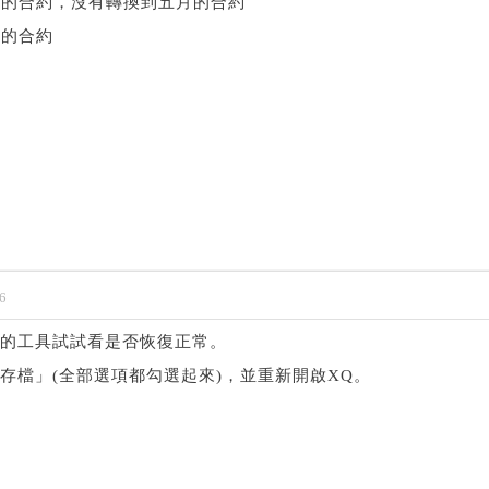
四月的合約，沒有轉換到五月的合約
月的合約
6
he的工具試試看是否恢復正常。
暫存檔」(全部選項都勾選起來)，並重新開啟XQ。