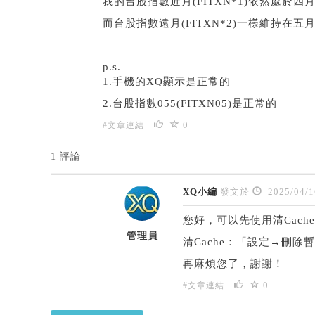
我的台股指數近月(FITXN*1)依然處於
而台股指數遠月(FITXN*2)一樣維持在五
p.s.
1.手機的XQ顯示是正常的
2.台股指數055(FITXN05)是正常的
0
#文章連結
1 評論
XQ小編
發文於
2025/04/1
您好，可以先使用清Cac
管理員
清Cache：「設定→刪除
再麻煩您了，謝謝！
0
#文章連結