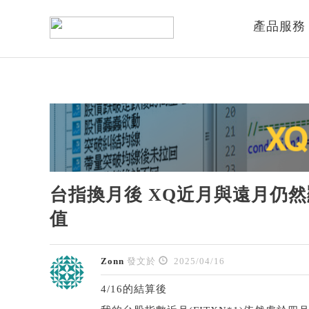
產品服務
台指換月後 XQ近月與遠月仍
值
Zonn
發文於
2025/04/16
4/16的結算後