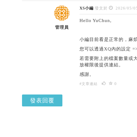
XS小編
發文於
2026/05/0
Hello YuChun,
管理員
小編目前看是正常的，麻煩提
您可以透過XQ內的設定 
若需要附上的檔案數量或
放權限後提供連結。
感謝。
0
#文章連結
發表回覆