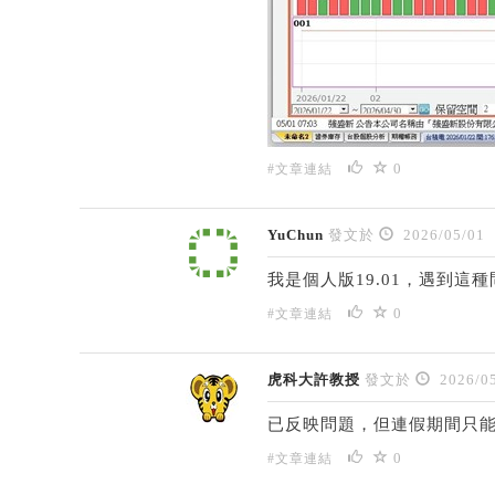
0
#文章連結
YuChun
發文於
2026/05/01
我是個人版
19.01，遇到這
0
#文章連結
虎科大許教授
發文於
2026/05
已反映問題，但連假期間只
0
#文章連結