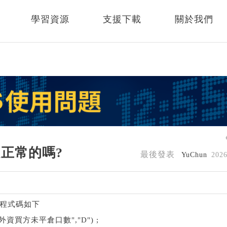
學習資源
支援下載
關於我們
正常的嗎?
最後發表
YuChun
202
 程式碼如下
TF","外資買方未平倉口數","D") ;