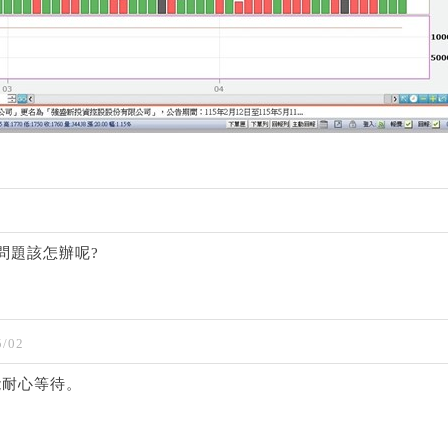
種問題該怎辦呢?
/02
能耐心等待。