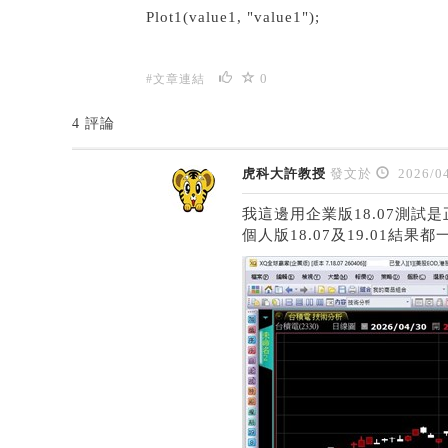
Plot1(value1, "value1");
0
#文章連結
4 評論
虎科大許教授
發文於
2026/04
我這邊用企業版18.07測
個人版18.07及19.01結果都