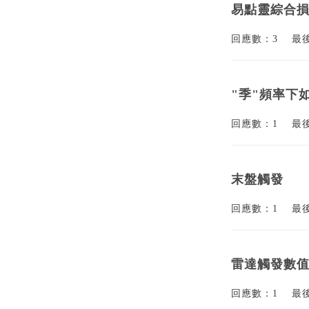
易點靈綜合
回應數：3
最
"季"頻率下
回應數：1
最
末盤觸發
回應數：1
最
雷達觸發數
回應數：1
最