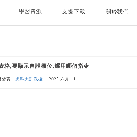
學習資源
支援下載
關於我們
 產生表格,要顯示自設欄位,耀用哪個指令
後發表：
虎科大許教授
2025 六月 11