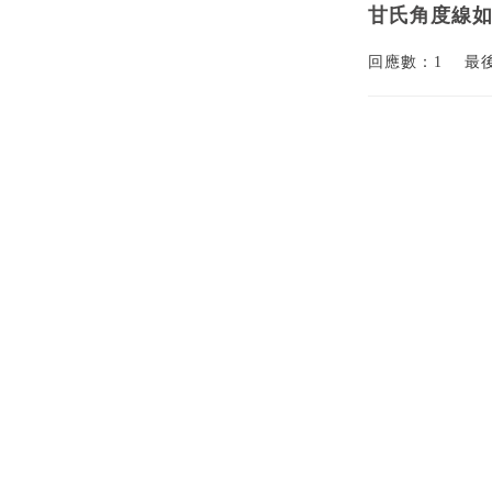
甘氏角度線
回應數：1
最