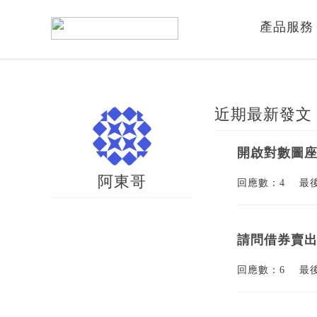
產品服務
近期最新發文
開啟對數圖
阿東哥
回應數：4
最
請問借券賣
回應數：6
最