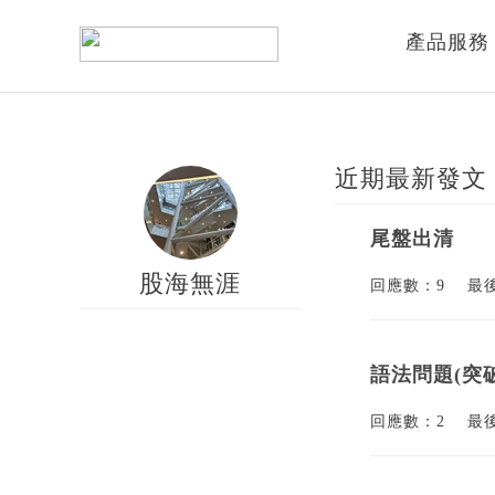
產品服務
近期最新發文
尾盤出清
股海無涯
回應數：9
最
語法問題(突破
回應數：2
最