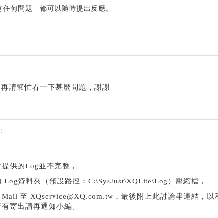
有任何問題，都可以隨時提出反應。
退再請幫忙看一下甚麼問題，謝謝
0
提供的Log並不完整，
g資料夾（預設路徑：C:\SysJust\XQLite\Log）壓縮檔，
il 至 XQservice@XQ.com.tw，最後附上此討論串連結，
若有寄出請再通知小編。