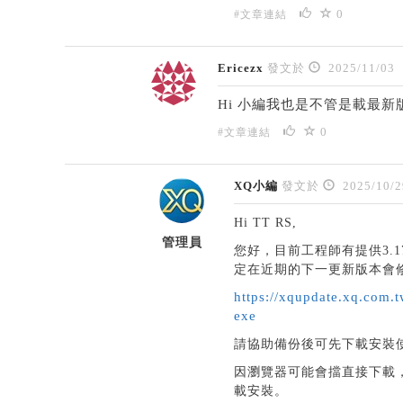
0
#文章連結
Ericezx
發文於
2025/11/03
Hi 小編我也是不管是載最新版
0
#文章連結
XQ小編
發文於
2025/10/2
Hi TT RS,
管理員
您好，目前工程師有提供3.
定在近期的下一更新版本會修
https://xqupdate.xq.com.t
exe
請協助備份後可先下載安裝
因瀏覽器可能會擋直接下載
載安裝。