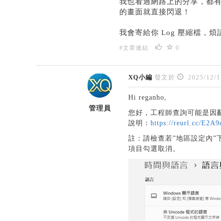
我也看過網路上的分享，都
的畫面就直接閃退！
我會寄給你 Log 壓縮檔，
0
#文章連結
XQ小編
發文於
2025/12/1
Hi reganho,
管理員
您好，工程師查詢可能是因
說明：
https://reurl.cc/E2A
註：請檢查若”地區設定內”下方
項目勾選取消。