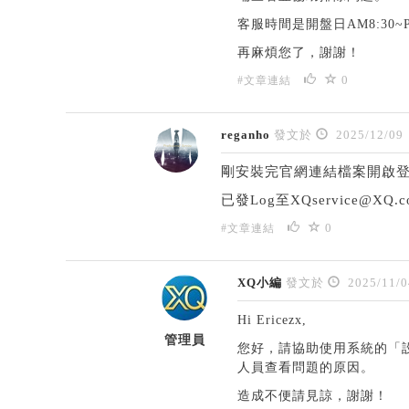
客服時間是開盤日AM8:30~P
再麻煩您了，謝謝！
0
#文章連結
reganho
發文於
2025/12/09
剛安裝完官網連結檔案開啟登
已發Log至
XQservice@XQ
0
#文章連結
XQ小編
發文於
2025/11/0
Hi Ericezx,
管理員
您好，請協助使用系統的「
人員查看問題的原因。
造成不便請見諒，謝謝！