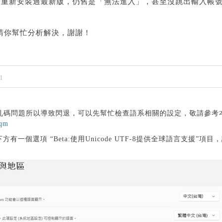
有重新安裝過最新版，仍舊是「無法進入」，甚至沒跳出輸入帳
煩請你幫忙分析解決，謝謝！
1
亂碼問題所以導致閃退，可以先幫忙檢查語系相關的設定，敬請參考
9qm
有一個選項 “Beta:使用Unicode UTF-8提供全球語言支援”項目