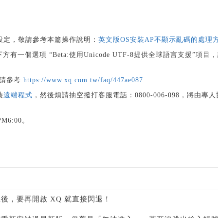
：
設定，敬請參考本篇操作說明：
英文版OS安裝AP不顯示亂碼的處理
有一個選項 “Beta:使用Unicode UTF-8提供全球語言支援”項目
裝：請參考
https://www.xq.com.tw/faq/447ae087
裝
遠端程式
，然後煩請抽空撥打客服電話：0800-006-098，將由專
M6:00。
後，要再開啟 XQ 就直接閃退！