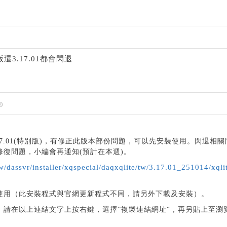
還3.17.01都會閃退
9
17.01(特別版)，有修正此版本部份問題，可以先安裝使用。閃退相
復問題，小編會再通知(預計在本週)。
w/dassvr/installer/xqspecial/daqxqlite/tw/3.17.01_251014/xqli
使用（此安裝程式與官網更新程式不同，請另外下載及安裝）。
，請在以上連結文字上按右鍵，選擇”複製連結網址“，再另貼上至瀏