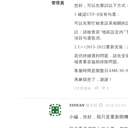
管理員
您好，可以先嘗試以下方式
1.確認UTF-8沒有勾選：
可以先幫忙檢查語系相關的
註：請檢查若”地區設定內”下方
項目勾選取消。
2.C++2015-2022重新安
若仍持續遇到問題，請先安
端查看並協助排除問題。
客服時間是開盤日AM8:30~P
再麻煩您了，謝謝！
0
#文章連結
JINNAN
發文於
2026/03/03
小編，你好，我只是重新開機