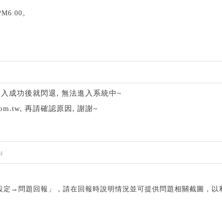
M6:00。
入成功後就閃退, 無法進入系統中~
.com.tw, 再請確認原因, 謝謝~
4
設定→問題回報」，請在回報時說明情況並可提供問題相關截圖，以