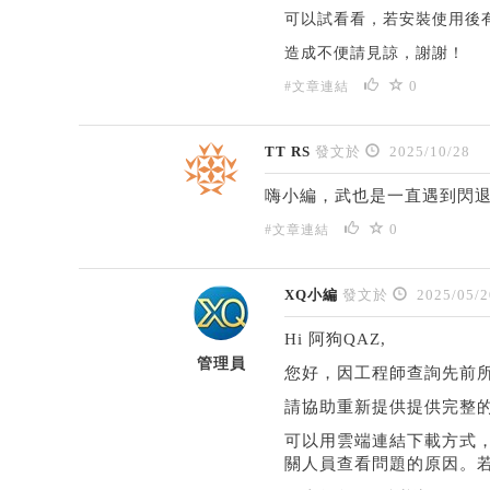
可以試看看，若安裝使用後
造成不便請見諒，謝謝！
0
#文章連結
TT RS
發文於
2025/10/28
嗨小編，武也是一直遇到閃
0
#文章連結
XQ小編
發文於
2025/05/2
Hi 阿狗QAZ,
管理員
您好，因工程師查詢先前所
請協助重新提供提供完整的 Lo
可以用雲端連結下載方式，Ma
關人員查看問題的原因。