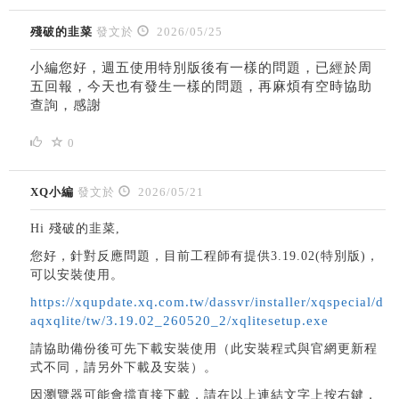
殘破的韭菜
發文於
2026/05/25
小編您好，週五使用特別版後有一樣的問題，已經於周
五回報，今天也有發生一樣的問題，再麻煩有空時協助
查詢，感謝
0
XQ小編
發文於
2026/05/21
Hi 殘破的韭菜,
您好，針對反應問題，目前工程師有提供3.19.02(特別版)，
可以安裝使用。
https://xqupdate.xq.com.tw/dassvr/installer/xqspecial/d
aqxqlite/tw/3.19.02_260520_2/xqlitesetup.exe
請協助備份後可先下載安裝使用（此安裝程式與官網更新程
式不同，請另外下載及安裝）。
因瀏覽器可能會擋直接下載，請在以上連結文字上按右鍵，