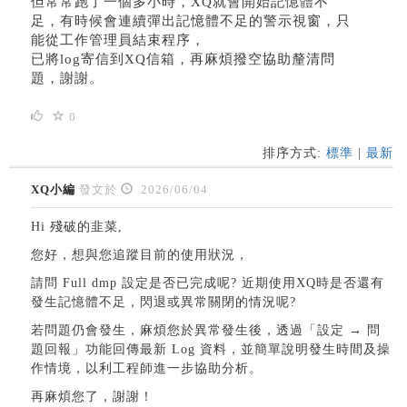
但常常跑了一個多小時，XQ就會開始記憶體不
足，有時候會連續彈出記憶體不足的警示視窗，只
能從工作管理員結束程序，
已將log寄信到XQ信箱，再麻煩撥空協助釐清問
題，謝謝。
0
排序方式:
標準
|
最新
XQ小編
發文於
2026/06/04
Hi 殘破的韭菜,
您好，想與您追蹤目前的使用狀況，
請問 Full dmp 設定是否已完成呢? 近期使用XQ時是否還有
發生記憶體不足，閃退或異常關閉的情況呢?
若問題仍會發生，麻煩您於異常發生後，透過「設定 → 問
題回報」功能回傳最新 Log 資料，並簡單說明發生時間及操
作情境，以利工程師進一步協助分析。
再麻煩您了，謝謝！