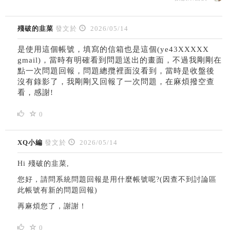
殘破的韭菜
發文於
2026/05/14
是使用這個帳號，填寫的信箱也是這個(ye43XXXXX
gmail)，當時有明確看到問題送出的畫面，不過我剛剛在
點一次問題回報，問題總攬裡面沒看到，當時是收盤後
沒有錄影了，我剛剛又回報了一次問題，在麻煩撥空查
看，感謝!
0
XQ小編
發文於
2026/05/14
Hi 殘破的韭菜,
您好，請問系統問題回報是用什麼帳號呢?(因查不到討論區
此帳號有新的問題回報)
再麻煩您了，謝謝！
0