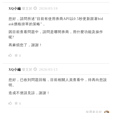
XQ小編
發文於
2026/05/19
您好，請問所述“目前有使用券商API以0.5秒更新跟著bid
ask價格掛單的策略”，
因目前查看問題中，請問是哪間券商，用什麼功能及操作
呢?
再麻煩您了，謝謝！
0
XQ小編
發文於
2026/05/15
您好，已收到問題回報，目前相關人員查看中，待再向您說
明。
造成不便請見諒，謝謝！
0
按讚來自於