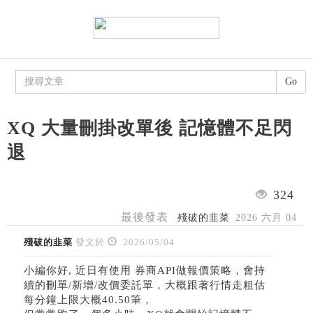
Go
XQ 大量刪掛改單後 記憶體不足閃
退
324
最後發表
殘破的韭菜
2026 六月 04
殘破的韭菜
發文於
2026/05/04
小編你好, 近日有使用 券商API做報價策略，會持
續的刪單/新增/改價委託單，大概跟著行情走粗估
每分鐘上限大概40.50筆，