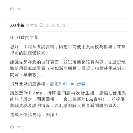
0
XQ小編
發文於
2026/05/26
Hi 殘破的韭菜,
您好，工程師查詢資料，因您目前使用頁面較為複雜，在當
掉前的記憶體較高；
建議先另存您的自訂頁面，並試著
簡化該頁內容，先讓記憶
，
體使用降低試看看（
例如減少欄框
頁籤，指標使用或減少
閃電下單個數）。
另外要麻煩您參考：
設定Full dmp步驟
Full dmp，
待閃退問題再次發生後，
請設定
請協助使用系
，
統的「設定→問題回報」（會上傳新的Log資料）
並提供
相關資訊及說明情況，以利請相關人員查看問題的原因。
造成不便請見諒，謝謝！
0