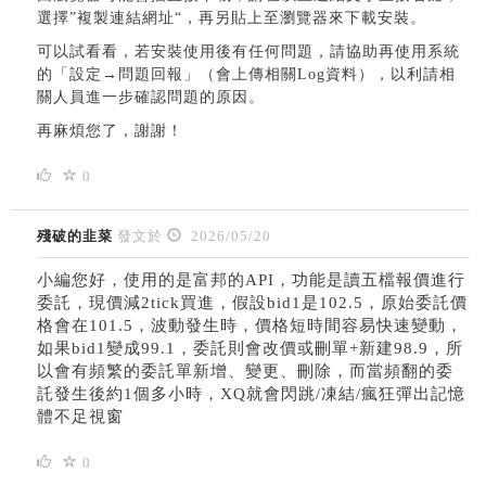
選擇”複製連結網址“，再另貼上至瀏覽器來下載安裝。
可以試看看，若安裝使用後有任何問題，請協助再使用系統
的「設定→問題回報」（會上傳相關Log資料），以利請相
關人員進一步確認問題的原因。
再麻煩您了，謝謝！
0
殘破的韭菜
發文於
2026/05/20
小編您好，使用的是富邦的API，功能是讀五檔報價進行
委託，現價減2tick買進，假設bid1是102.5，原始委託價
格會在101.5，波動發生時，價格短時間容易快速變動，
如果bid1變成99.1，委託則會改價或刪單+新建98.9，所
以會有頻繁的委託單新增、變更、刪除，而當頻翻的委
託發生後約1個多小時，XQ就會閃跳/凍結/瘋狂彈出記憶
體不足視窗
0