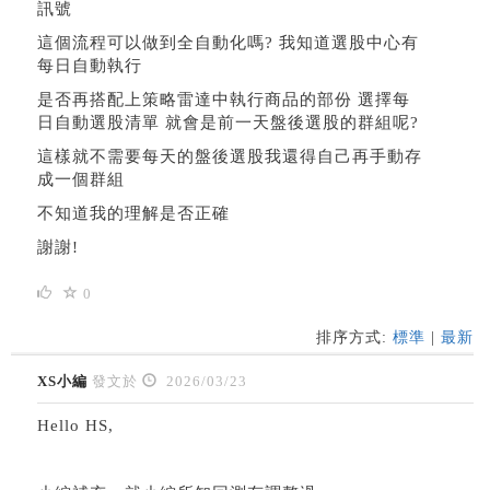
訊號
這個流程可以做到全自動化嗎? 我知道選股中心有
每日自動執行
是否再搭配上策略雷達中執行商品的部份 選擇每
日自動選股清單 就會是前一天盤後選股的群組呢?
這樣就不需要每天的盤後選股我還得自己再手動存
成一個群組
不知道我的理解是否正確
謝謝!
0
排序方式:
標準
|
最新
XS小編
發文於
2026/03/23
Hello HS,