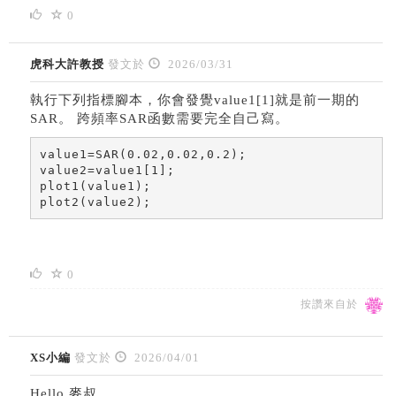
0
虎科大許教授
發文於
2026/03/31
執行下列指標腳本，你會發覺value1[1]就是前一期的
SAR。 跨頻率SAR函數需要完全自己寫。
value1=SAR(0.02,0.02,0.2);

value2=value1[1];

plot1(value1);

plot2(value2);
0
按讚來自於
XS小編
發文於
2026/04/01
Hello 麥叔,