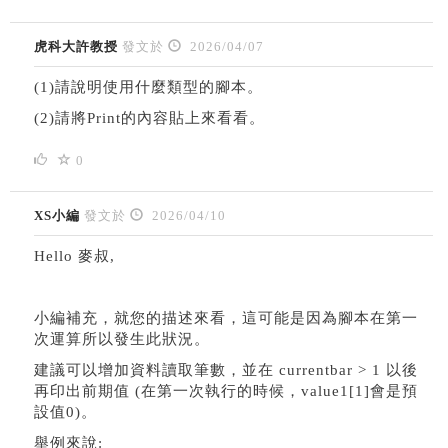
虎科大許教授
發文於
2026/04/07
(1)請說明使用什麼類型的腳本。
(2)請將Print的內容貼上來看看。
0
XS小編
發文於
2026/04/10
Hello 麥叔,
小編補充，就您的描述來看，這可能是因為腳本在第一
次運算所以發生此狀況。
建議可以增加資料讀取筆數，並在 currentbar > 1 以後
再印出前期值 (在第一次執行的時候，value1[1]會是預
設值0)。
舉例來說: