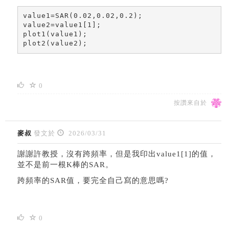
value1=SAR(0.02,0.02,0.2);

value2=value1[1];

plot1(value1);

plot2(value2);
0
按讚來自於
麥叔
發文於
2026/03/31
謝謝許教授，沒有跨頻率，但是我印出
value1[1]的值，
並不是前一根K棒的SAR。
跨頻率的SAR值，要完全自己寫的意思嗎?
0