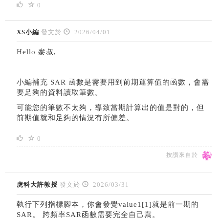
0
XS小編
發文於
2026/04/01
Hello 麥叔,
小編補充 SAR 函數是需要用到前期運算值的函數，會需
要足夠的資料讀取筆數。
可能您的筆數不太夠，導致當期計算出的值是對的，但
前期值就和足夠的情況有所偏差。
0
按讚來自於
虎科大許教授
發文於
2026/03/31
執行下列指標腳本，你會發覺value1[1]就是前一期的
SAR。 跨頻率SAR函數需要完全自己寫。