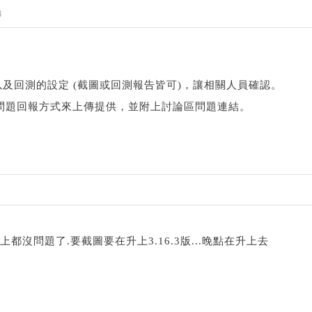
4
及回測的設定 (截圖或回測報告皆可)，讓相關人員確認。
> 問題回報方式來上傳提供，並附上討論區問題連結。
上都沒問題了.要截圖要在升上3.16.3版...晚點在升上去