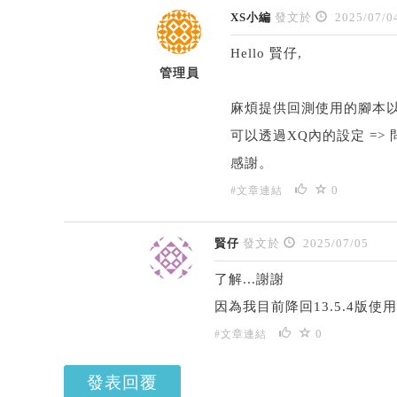
XS小編
發文於
2025/07/0
Hello 賢仔,
管理員
麻煩提供回測使用的腳本以
可以透過XQ內的設定 =
感謝。
0
#文章連結
賢仔
發文於
2025/07/05
了解...謝謝
因為我目前降回13.5.4版使用
0
#文章連結
發表回覆