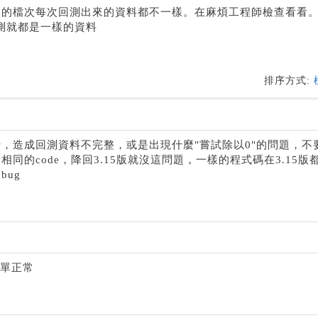
樣的檔次每次回測出來的資料都不一樣。在麻煩工程師檢查看看
回測就都是一樣的資料
排序方式:
0
逾時，造成回測資料不完整，或是出現什麼"嘗試除以0"的問題，不
同的code，降回3.15版就沒這問題，一樣的程式碼在3.15版
bug
掛單正常