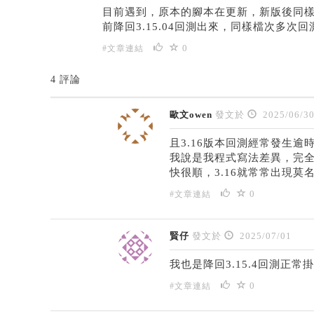
目前遇到，原本的腳本在更新，新版後同
前降回3.15.04回測出來，同樣檔次多次
0
#文章連結
4 評論
歐文owen
發文於
2025/06/3
且3.16版本回測經常發生
我說是我程式寫法差異，完全相
快很順，3.16就常常出現莫名
0
#文章連結
賢仔
發文於
2025/07/01
我也是降回3.15.4回測正常
0
#文章連結