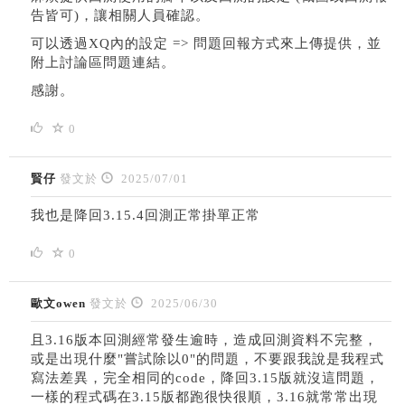
告皆可)，讓相關人員確認。
可以透過XQ內的設定 => 問題回報方式來上傳提供，並
附上討論區問題連結。
感謝。
0
賢仔
發文於
2025/07/01
我也是降回3.15.4回測正常掛單正常
0
歐文owen
發文於
2025/06/30
且3.16版本回測經常發生逾時，造成回測資料不完整，
或是出現什麼"嘗試除以0"的問題，不要跟我說是我程式
寫法差異，完全相同的code，降回3.15版就沒這問題，
一樣的程式碼在3.15版都跑很快很順，3.16就常常出現