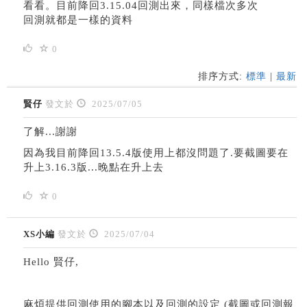
看看。目前降回3.15.04回測出來，同樣檔次多次
回測就都是一樣的資料
0
排序方式:
標準
|
最新
賢仔
發文於
2025/07/05
了解...謝謝
因為我目前降回13.5.4版使用上都沒問題了.要截圖要在
升上3.16.3版...晚點在升上去
0
XS小編
發文於
2025/07/04
Hello 賢仔,
麻煩提供回測使用的腳本以及回測的設定 (截圖或回測報