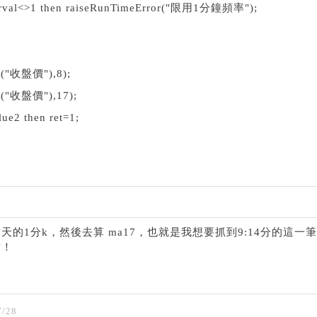
nterval<>1 then raiseRunTimeError("限用1分鐘頻率");
d("收盤價"),8);
d("收盤價"),17);
ue2 then ret=1;
的1分k，然後去算 ma17，也就是我想要抓到9:14分的這一
謝！
/28