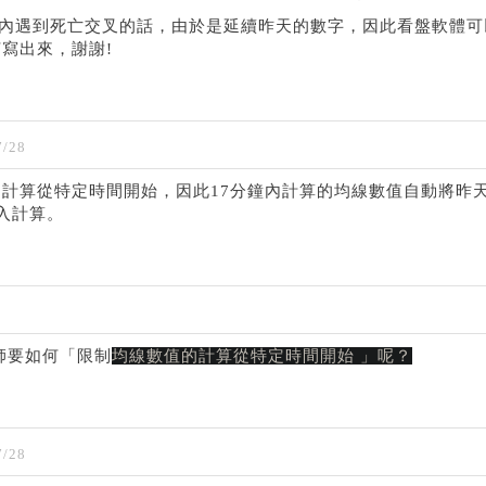
分鐘內遇到死亡交叉的話，由於是延續昨天的數字，因此看盤軟體可
寫出來，謝謝!
/28
計算從特定時間開始，因此17分鐘內計算的均線數值自動將昨
入計算。
師要如何「限制
均線數值的計算從特定時間開始 」呢？
/28