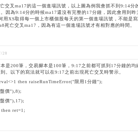
亡交叉ma17的這一個進場訊號，以上圖為例我會抓不到9:14分
因為9:14分的時候ma17還沒有完整的17分鐘，因此會用到昨
何用XS取得每一個上市櫃個股每天的第一個進場訊號，不能是
ma8死亡交叉ma17，因為有這一個進場訊號才有相對應的時間。
/28
是200筆，交易腳本是100筆，9:17之前都可抓到17分鐘的均
不到。以下的寫法就可以在9:17之前出現死亡交叉時警示。
terval<>1 then raiseRunTimeError("限用1分鐘");
收盤價"),8);
收盤價"),17);
 then ret=1;