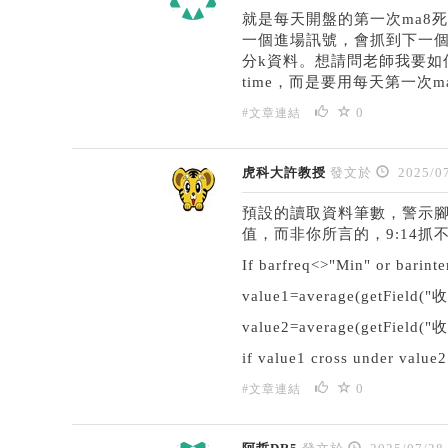
就是每天開盤的第一次ma8死
一個進場訊號，會抓到下一個。
分k資料。想請問老師我要如
time，而是要用每天第一次
0
#文章連結
虎科大許教授
發文於
2025/07
預設的讀取資料筆數，警示腳本
值，而非你所言的，9:14抓
If
barfreq<>"Min" or barin
value1=average(getField("
value2=average(getField("
if value1 cross under value2
0
#文章連結