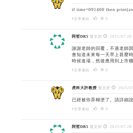
if time=091400 then print(
0
#文章連結
阿哲DR5
發文於
2025/07/28
謝謝老師的回覆，不過老師
會知道未來每一天早上甚麼
時候進場，然後應用到上市
0
#文章連結
虎科大許教授
發文於
2025/07
已經被你弄糊塗了。請詳細
0
#文章連結
阿哲DR5
發文於
2025/07/28