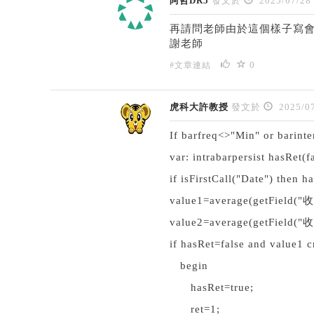
阿哲DR5
發文於
2025/07/28
再請問老師由於這個樣子寫
謝老師
0
#文章連結
虎科大許教授
發文於
2025/07
If
barfreq<>"Min" or barin
var: intrabarpersist hasRet(fa
if isFirstCall("Date") then h
value1=average(getField("
value2=average(getField("
if hasRet=false and value1 
begin
hasRet=true;
ret=1;