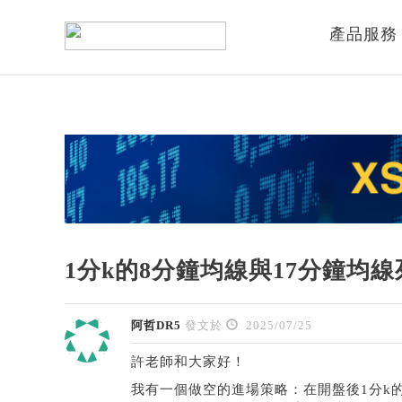
產品服務
1分k的8分鐘均線與17分鐘均
阿哲DR5
發文於
2025/07/25
許老師和大家好！
我有一個做空的進場策略：在開盤後1分k