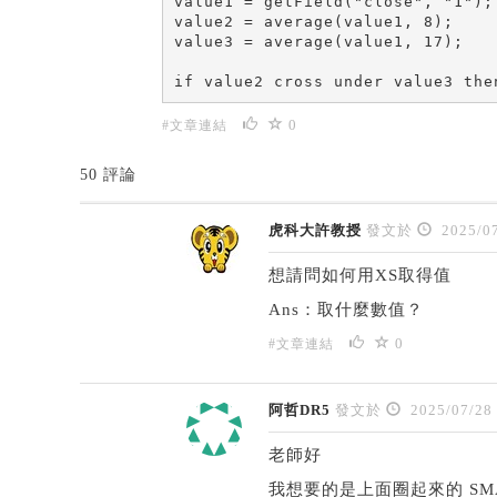
value1 = getField("close", "1");

value2 = average(value1, 8);

value3 = average(value1, 17);

if value2 cross under value3 the
0
#文章連結
50 評論
虎科大許教授
發文於
2025/07
想請問如何用XS取得值
Ans：取什麼數值？
0
#文章連結
阿哲DR5
發文於
2025/07/28
老師好
我想要的是上面圈起來的 SMA