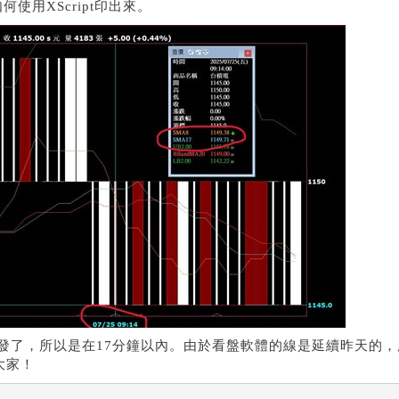
使用XScript印出來。
經觸發了，所以是在17分鐘以內。由於看盤軟體的線是延續昨天的，
大家！