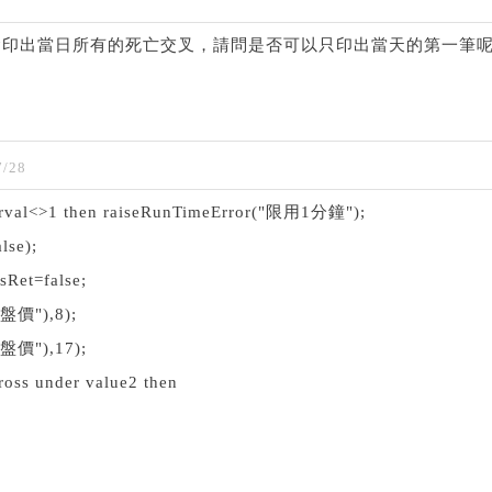
會印出當日所有的死亡交叉，請問是否可以只印出當天的第一筆
/28
terval<>1 then raiseRunTimeError("限用1分鐘");
lse);
asRet=false;
收盤價"),8);
收盤價"),17);
cross under value2 then