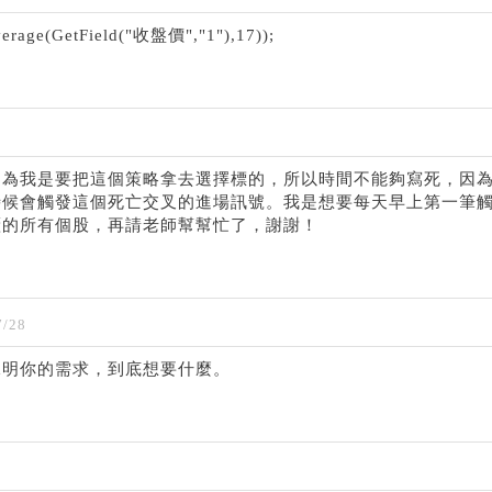
average(GetField("收盤價","1"),17));
因為我是要把這個策略拿去選擇標的，所以時間不能夠寫死，因
時候會觸發這個死亡交叉的進場訊號。我是想要每天早上第一筆
櫃的所有個股，再請老師幫幫忙了，謝謝！
/28
說明你的需求，到底想要什麼。