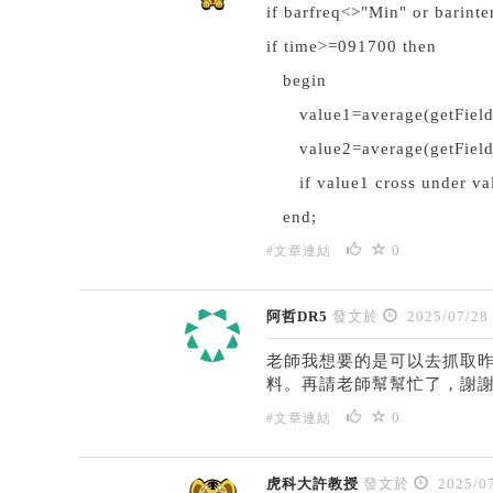
if barfreq<>"Min" or bari
if time>=091700 then
begin
value1=average(getFiel
value2=average(getFiel
if value1 cross under val
end;
0
#文章連結
阿哲DR5
發文於
2025/07/28
老師我想要的是可以去抓取昨天
料。再請老師幫幫忙了，謝
0
#文章連結
虎科大許教授
發文於
2025/07