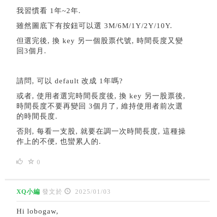
我習慣看 1年~2年.
雖然圖底下有按鈕可以選 3M/6M/1Y/2Y/10Y.
但選完後, 換 key 另一個股票代號, 時間長度又變
回3個月.
請問, 可以 default 改成 1年嗎?
或者, 使用者選完時間長度後, 換 key 另一股票後,
時間長度不要再變回 3個月了, 維持使用者前次選
的時間長度.
否則, 每看一支股, 就要在調一次時間長度, 這種操
作上的不便, 也蠻累人的.
0
XQ小編
發文於
2025/01/03
Hi lobogaw,