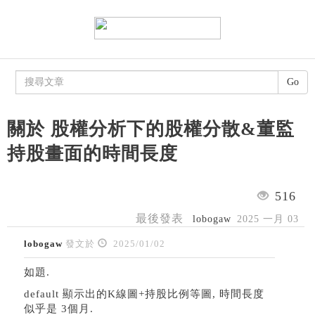
Go
關於 股權分析下的股權分散&董監
持股畫面的時間長度
516
最後發表
lobogaw
2025 一月 03
lobogaw
發文於
2025/01/02
如題.
default 顯示出的K線圖+持股比例等圖, 時間長度
似乎是 3個月.