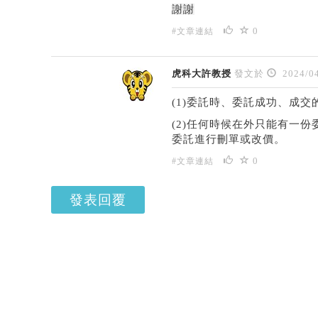
謝謝
0
#文章連結
虎科大許教授
發文於
2024/04
(1)委託時、委託成功、成交的p
(2)任何時候在外只能有一
委託進行刪單或改價。
0
#文章連結
發表回覆