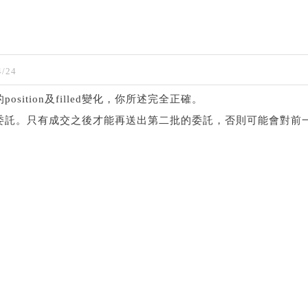
/24
osition及filled變化，你所述完全正確。
份委託。只有成交之後才能再送出第二批的委託，否則可能會對前