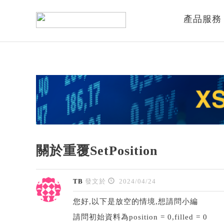
產品服務
關於重覆SetPosition
TB
發文於
2024/04/24
您好,以下是放空的情境,想請問小編
請問初始資料為position = 0,filled = 0