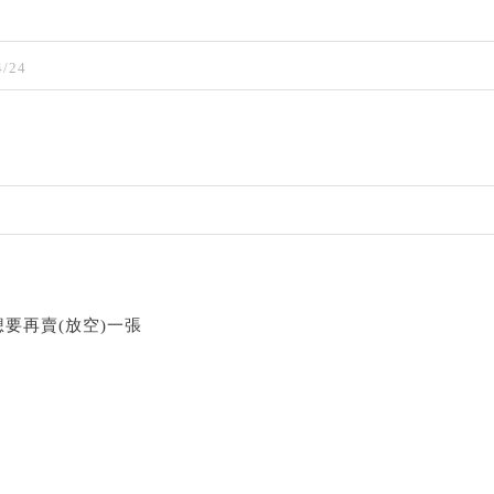
/24
,想要再賣(放空)一張