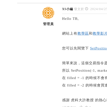
XS小編
發文於
2024/04/2
Hello TB,
管理員
網站上有
教學區
和
教學影
您可以先閱覽下
SetPositi
簡單來說，這個交易指令是指定
所以 SetPosition(-1, mar
在 filled = -1 的時候不會有動
在 filled = -2 的時候會買進一
感謝 虎科大許教授 的熱