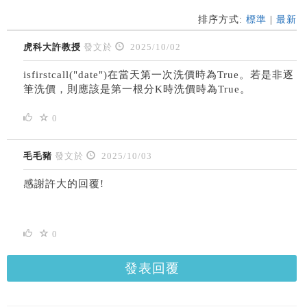
排序方式:
標準
|
最新
虎科大許教授
發文於
2025/10/02
isfirstcall("date")在當天第一次洗價時為True。若是非逐
筆洗價，則應該是第一根分K時洗價時為True。
0
毛毛豬
發文於
2025/10/03
感謝許大的回覆!
0
發表回覆