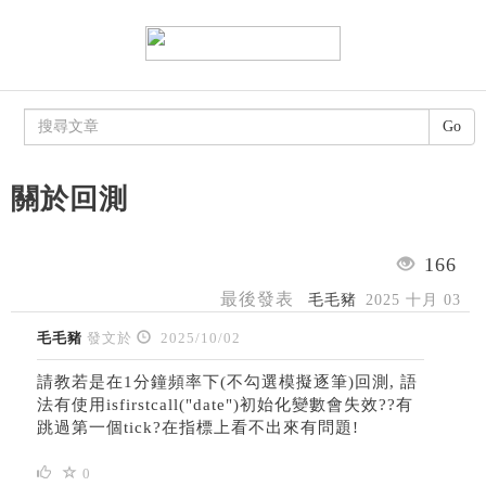
Go
關於回測
166
最後發表
毛毛豬
2025 十月 03
毛毛豬
發文於
2025/10/02
請教若是在1分鐘頻率下(不勾選模擬逐筆)回測, 語
法有使用isfirstcall("date")初始化變數會失效??有
跳過第一個tick?在指標上看不出來有問題!
0