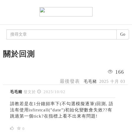
Go
關於回測
166
最後發表
毛毛豬
2025 十月 03
毛毛豬
發文於
2025/10/02
請教若是在1分鐘頻率下(不勾選模擬逐筆)回測, 語
法有使用isfirstcall("date")初始化變數會失效??有
跳過第一個tick?在指標上看不出來有問題!
0