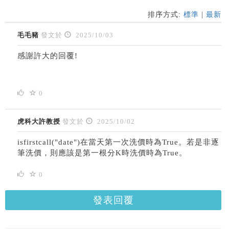
排序方式:
標準
|
最新
毛毛豬
發文於
2025/10/03
感謝許大的回覆!
0
虎科大許教授
發文於
2025/10/02
isfirstcall("date")在當天第一次洗價時為True。若是非逐
筆洗價，則應該是第一根分K時洗價時為True。
0
發表回覆