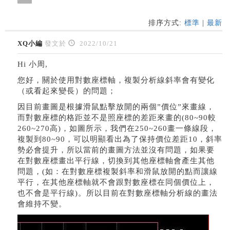
排序方式:
標準
|
最新
XQ小編
發文於
2022/10/21
Hi 小周,
您好，關於使用對數座標軸，複製分析線斜率會有變化
（或看起來變長）的問題；
因目前畫圖是根據滑鼠點擊放開的兩個”價位”來畫線，
而對數座標的格距並不是照座標的差距來畫的(80~90較
260~270高)，如圖所示，我們在250~260畫一條線段，
複製到80~90，可以明顯看出為了保持價位差距10，斜率
勢必會提升，所以當前的畫圖方法並沒有問題，如果要
在對數座標畫出平行線，切換到其他座標軸會產生其他
問題，(如：在對數座標複製斜率和滑鼠放開的點而讓線
平行，在其他座標軸就不會跟對數座標在同個價位上，
也不會是平行線)。所以目前在對數座標軸分析線的畫法
會維持不變。