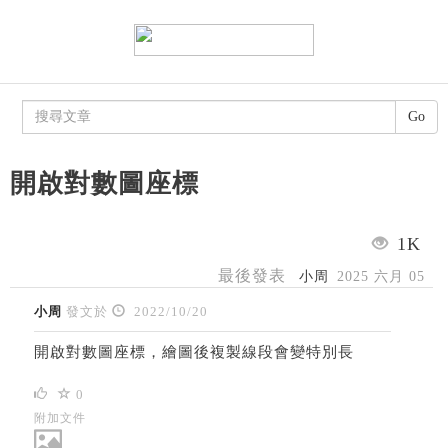
Go
開啟對數圖座標
1K
最後發表
小周
2025 六月 05
小周
發文於
2022/10/20
開啟對數圖座標，繪圖後複製線段會變特別長
0
附加文件