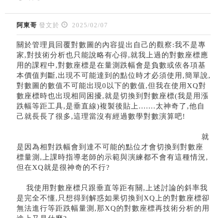
阿東哥
發文於
2025/02/07
關於管理員回覆對數圖的內容提出自己的觀察:我不是專
家,對技術分析也只能說略有心得,就我上過的對數座標應
用的課程中,對數座標是在量測跌幅會是負數或依各項基
本價值判斷,出現不可能達到的點位時才必須使用,簡單說,
對數圖的數值不可能出現0以下的數值,但我在使用XQ對
數座標時也出現相同困擾,就是切換到對數座標(我是用漲
跌幅等距工具,是垂直線)複製後貼上.......太神奇了,他自
己就長長了很多,這理當沒有經過數學對數演算吧!
就
是因為相對跌幅會到達不可能的點位才會切換到對數座
標量測,上課時指導老師的示範與演練都不會有這種情況,
但在XQ就是很神奇的不行?
我使用對數座標只跟垂直等距有關,上述討論的斜率我
是完全不懂,只想得到解惑如果切換到XQ上的對數座標卻
無法進行等距跌幅量測,那XQ的對數座標再技術分析的用