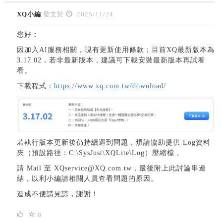
XQ小編
發文於
2025/11/24
您好：
因加入AI服務相關，現有更新使用條款；目前XQ最新版本為
3.17.02，若非最新版本，建議可下載安裝最新版本再試看
看。
下載程式：
https://www.xq.com.tw/download/
若執行版本更新後仍持續遇到問題，煩請協助提供 Log資料
夾（預設路徑：C:\SysJust\XQLite\Log）壓縮檔，
請 Mail 至 XQservice@XQ.com.tw，最後附上此討論串連
結，以利小編請相關人員查看問題的原因。
造成不便請見諒，謝謝！
0