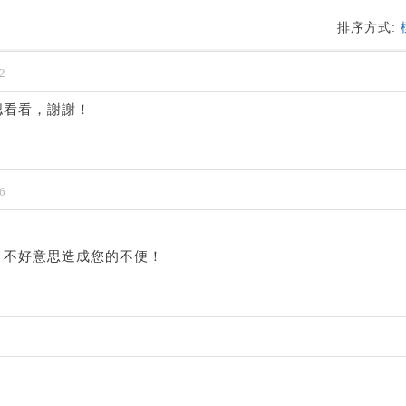
排序方式:
2
認看看，謝謝！
6
，不好意思造成您的不便！