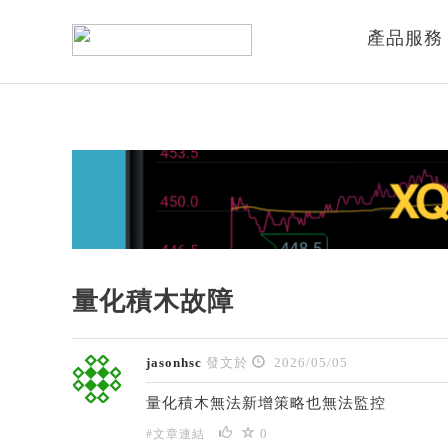
產品服務
量化積木故障
jasonhsc
發文於
2026/05/05
量化積木無法新增策略也無法監控
0
#文章連結