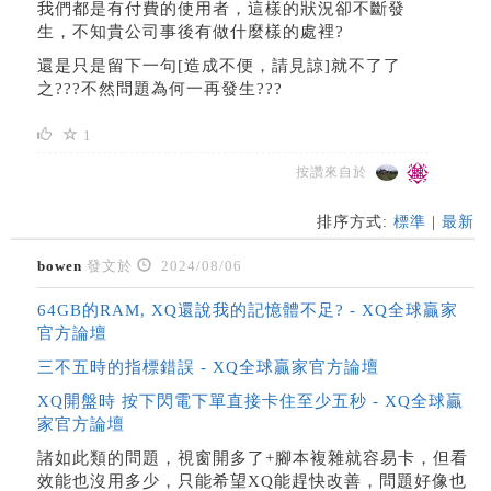
我們都是有付費的使用者，這樣的狀況卻不斷發
生，不知貴公司事後有做什麼樣的處裡?
還是只是留下一句[造成不便，請見諒]就不了了
之???不然問題為何一再發生???
1
按讚來自於
排序方式:
標準
|
最新
bowen
發文於
2024/08/06
64GB的RAM, XQ還說我的記憶體不足? - XQ全球贏家
官方論壇
三不五時的指標錯誤 - XQ全球贏家官方論壇
XQ開盤時 按下閃電下單直接卡住至少五秒 - XQ全球贏
家官方論壇
諸如此類的問題，視窗開多了+腳本複雜就容易卡，但看
效能也沒用多少，只能希望XQ能趕快改善，問題好像也