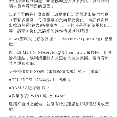
若仍持續遇到問題，煩請協助提供以下資訊，以利請相
關人員查看問題的原因：
1.請問看的是什麼畫面，請提供自訂頁面匯出提供檔案
（若有多螢幕，每個螢幕的頁面都要提供，自訂頁面匯
出檔請勾選(包含)指標腳本）。卡頓時是否有使用模組...
等，請幫忙提供更詳細的操作情境以利確認。
2.Log資料夾（預設路徑：C:\SysJust\XQLite\Log）壓縮
檔。
以上請 Mail 至 XQservice@XQ.com.tw，最後附上此討
論串連結，以利請相關人員查看問題的原因。若有寄出
請再通知小編。
另外提供使用XQ的【電腦配備需求】如下（建議）：
●CPU INTEL-i7等級以上, 四核心
●RAM 8G記憶體 以上
●作業系統: WIN10以上, 64bit
建議符合以上配備，並沒有特別建議使用哪個品牌或型
號。