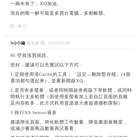
一兩年有了，XQ加油。
現在的唯一解可能是多買台電腦，多創帳號。
0
XQ小編
發文於
2024/08/06
Hi 空就漲買就跌,
您好，建議可以先嘗試以下方式：
1.定期使用清Cache的工具：「設定→刪除暫存檔」(4個
選項都勾選起來)，並重新開啟XQ。
2.是否有多螢幕，或者同時開啟券商版下單軟體，或同時
間執行太多軟體（因使用多螢幕加上若自訂頁面的頁籤
及內容較多，此方式耗用資源過大會超過微軟限制）
3.執行XS Sensor過多
建議簡化頁面、簡化軟體工作數量、降低畫面複雜度，
或減少畫面商品數量再試看看。