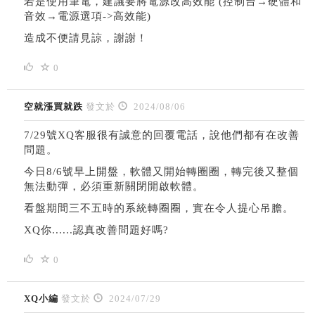
若是使用筆電，建議要將電源改高效能 (控制台→硬體和
音效→電源選項->高效能)
造成不便請見諒，謝謝！
0
空就漲買就跌
發文於
2024/08/06
7/29號XQ客服很有誠意的回覆電話，說他們都有在改善
問題。
今日8/6號早上開盤，軟體又開始轉圈圈，轉完後又整個
無法動彈，必須重新關閉開啟軟體。
看盤期間三不五時的系統轉圈圈，實在令人提心吊膽。
XQ你......認真改善問題好嗎?
0
XQ小編
發文於
2024/07/29