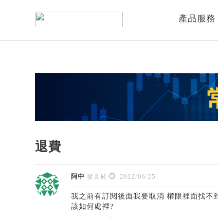
產品服務
退費
阿中
發文於
2022/06/25
我之前有訂閱後面我要取消 權限裡面找不
該如何處裡?