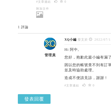
0
#文章連結
附加文件
1 評論
XQ小編
發文於
2022/07/1
Hi 阿中,
管理員
您好，抱歉此篇小編有漏
因以您的帳號查不到有訂單資
並及時協助處理。
造成不便請見諒，謝謝！
0
#文章連結
發表回覆