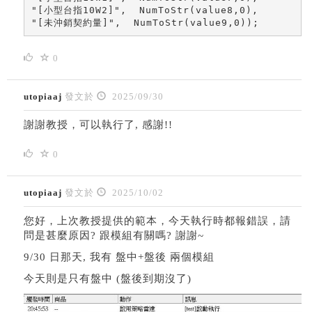
"[小型台指10W2]",  NumToStr(value8,0),

"[未沖銷契約量]",  NumToStr(value9,0));
0
utopiaaj
發文於
2025/09/30
謝謝教授，可以執行了, 感謝!!
0
utopiaaj
發文於
2025/10/02
您好，上次教授提供的範本，今天執行時都報錯誤，請
問是甚麼原因? 跟模組有關嗎? 謝謝~
9/30 日那天, 我有 盤中+盤後 兩個模組
今天則是只有盤中 (盤後到期沒了)