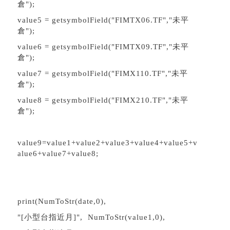
倉");
value5 = getsymbolField("FIMTX06.TF","未平
倉");
value6 = getsymbolField("FIMTX09.TF","未平
倉");
value7 = getsymbolField("FIMX110.TF","未平
倉");
value8 = getsymbolField("FIMX210.TF","未平
倉");
value9=value1+value2+value3+value4+value5+v
alue6+value7+value8;
print(NumToStr(date,0),
"[小型台指近月]", NumToStr(value1,0),