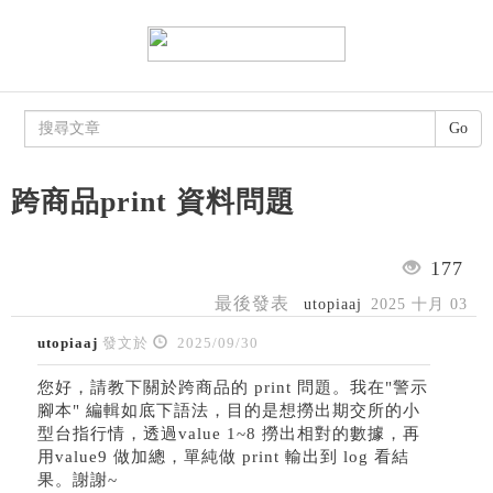
Go
跨商品print 資料問題
177
最後發表
utopiaaj
2025 十月 03
utopiaaj
發文於
2025/09/30
您好，請教下關於跨商品的 print 問題。我在"警示
腳本" 編輯如底下語法，目的是想撈出期交所的小
型台指行情，透過value 1~8 撈出相對的數據，再
用value9 做加總，單純做 print 輸出到 log 看結
果。謝謝~