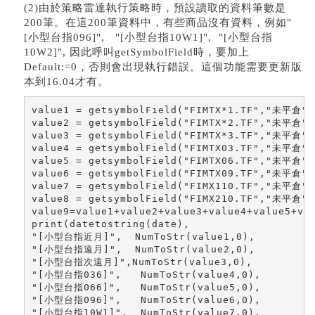
(2)由於策略雷達執行策略時，預設讀取的資料筆數是
200筆。在這200筆資料中，有些商品沒有資料，例如"
[小型台指096]", "[小型台指10W1]", "[小型台指
10W2]", 因此呼叫getSymbolField時，要加上
Default:=0，否則會出現執行錯誤。這個功能需要更新版
本到16.04才有。
value1 = getsymbolField("FIMTX*1.TF","未平倉",d
value2 = getsymbolField("FIMTX*2.TF","未平倉",d
value3 = getsymbolField("FIMTX*3.TF","未平倉",d
value4 = getsymbolField("FIMTX03.TF","未平倉",d
value5 = getsymbolField("FIMTX06.TF","未平倉",d
value6 = getsymbolField("FIMTX09.TF","未平倉",d
value7 = getsymbolField("FIMX110.TF","未平倉",d
value8 = getsymbolField("FIMX210.TF","未平倉",d
value9=value1+value2+value3+value4+value5+val
print(datetostring(date),

"[小型台指近月]",  NumToStr(value1,0),

"[小型台指遠月]",  NumToStr(value2,0),

"[小型台指次遠月]",NumToStr(value3,0),

"[小型台指036]",   NumToStr(value4,0),

"[小型台指066]",   NumToStr(value5,0),

"[小型台指096]",   NumToStr(value6,0),

"[小型台指10W1]",  NumToStr(value7,0),
