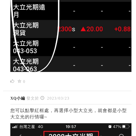
0
XQ小編
發文於
2023/03/23
您可以點擊紅框處，再選擇小型大立光，就會都是小型
大立光的行情囉~