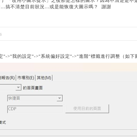
了 「改用小圖示提示」之後那是怎樣的圖示？因為不清楚是不
…搞不清楚目前狀況…或是能恢復大圖示嗎？ 謝謝
6
"->"我的設定"->"系統偏好設定"->"進階"標籤進行調整（如