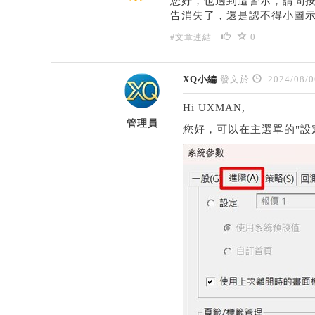
您好，也遇到這警示，請問按
告消失了，還是認不得小圖示
0
#文章連結
XQ小編
發文於
2024/08/0
Hi UXMAN,
管理員
您好，可以在主選單的"設定