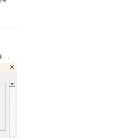
是警
下圖）。