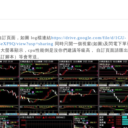
訂頁面，如圖 log檔連結
https://drive.google.com/file/d/1GU-
eXF9Q/view?usp=sharing
同時只開一個視窗(如圖)及閃電下單
自訂頁面請匯
大螢幕顯示，cpu性能倒是沒你們建議等級高，
自訂腳本）等會寄送。