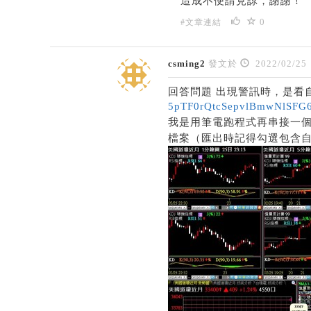
造成不便請見諒，謝謝！
0
#文章連結
csming2
發文於
2022/02/25
回答問題 出現警訊時，是看自
5pTF0rQtcSepvlBmwNlSFG6
我是用筆電跑程式再串接一個
檔案（匯出時記得勾選包含