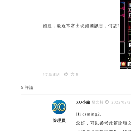
如題，最近常常出現如圖訊息，何故?
0
#文章連結
5 評論
XQ小編
發文於
2022/02/2
Hi csming2,
管理員
您好，可以參考此篇論壇