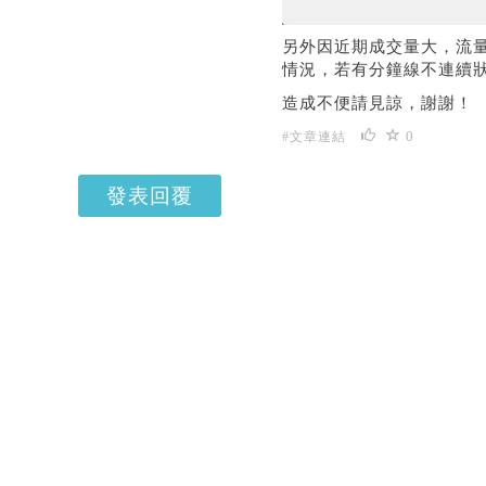
另外因近期成交量大，流
情況，若有分鐘線不連續
造成不便請見諒，謝謝！
0
#文章連結
發表回覆