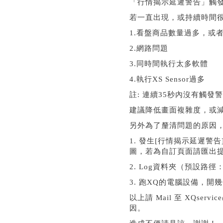
「行情揭示延遲警告」觸發條
若一直出現，或持續時間
1.看盤商品數量過多，或
2.網路問題
3.同時間執行太多軟體
4.執行XS Sensor過多
註: 連續35秒內沒有觸發
建議降低畫面複雜度，或
另外為了釐清問題的原因
1. 發生[行情揭示延遲
圖，若為自訂頁面請匯出
2. Log資料夾（預設路徑：C:
3. 跑XQ的電腦設備，開
以上請 Mail 至 XQse
因。