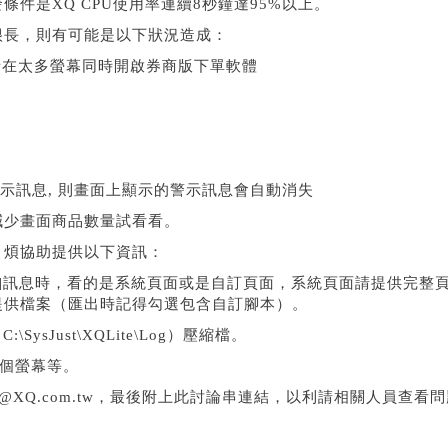
件是XQ CPU使用率連續8秒鐘達95%以上。
很長，則有可能是以下狀況造成：
者在太多螢幕同時開啟券商版下單軟體
警示訊息, 則畫面上顯示的警示訊息會自動消失
減少畫面商品數量試看看。
，煩協助提供以下資訊：
警告]訊息時，看的是系統頁面或是自訂頁面，系統頁面請提供完整
提供檔案（匯出時記得勾選包含自訂腳本）。
\SysJust\XQLite\Log）壓縮檔。
幾個螢幕等。
rvice@XQ.com.tw，最後附上此討論串連結，以利請相關人員查看