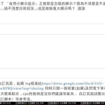
了 「改用小圖示提示」之後那是怎樣的圖示？因為不清楚是不
…搞不清楚目前狀況…或是能恢復大圖示嗎？ 謝謝
訂頁面，如圖 log檔連結
https://drive.google.com/file/d/1GU-
eXF9Q/view?usp=sharing
同時只開一個視窗(如圖)及閃電下單
自訂頁面請匯
大螢幕顯示，cpu性能倒是沒你們建議等級高，
自訂腳本）等會寄送。