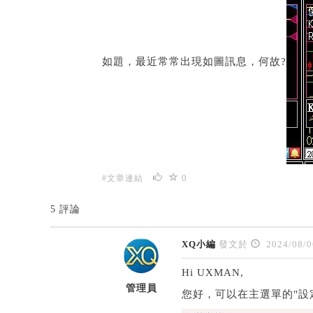
如題，最近常常出現如圖訊息，何故?
0
#文章連結
5 評論
XQ小編
發文於
2024/08/0
Hi UXMAN,
管理員
您好，可以在主選單的"設定