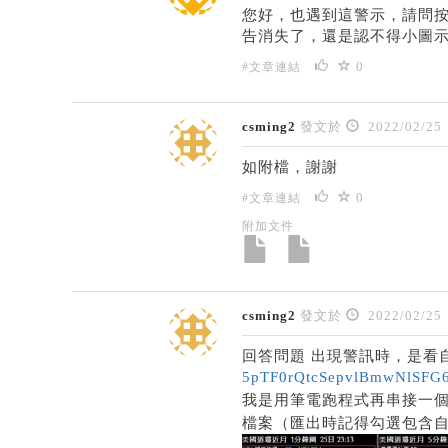
您好，也遇到這警示，請問按
告消失了，還是認不得小圖示
0
#文章連結
csming2
發文於
2022/02/25
如附檔，謝謝
0
#文章連結
附加文件
csming2
發文於
2022/02/25
回答問題 出現警訊時，是看自
5pTF0rQtcSepvlBmwNlSFG6
我是用筆電跑程式再串接一個
檔案（匯出時記得勾選包含