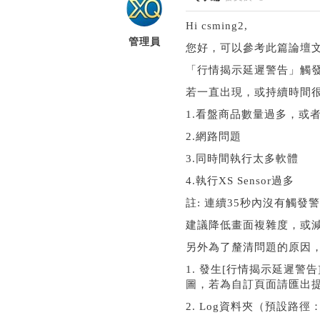
Hi csming2,
管理員
您好，可以參考此篇論壇
「行情揭示延遲警告」觸發條
若一直出現，或持續時間
1.看盤商品數量過多，或
2.網路問題
3.同時間執行太多軟體
4.執行XS Sensor過多
註: 連續35秒內沒有觸發
建議降低畫面複雜度，或
另外為了釐清問題的原因
1. 發生[行情揭示延遲
圖，若為自訂頁面請匯出
2. Log資料夾（預設路徑：C: