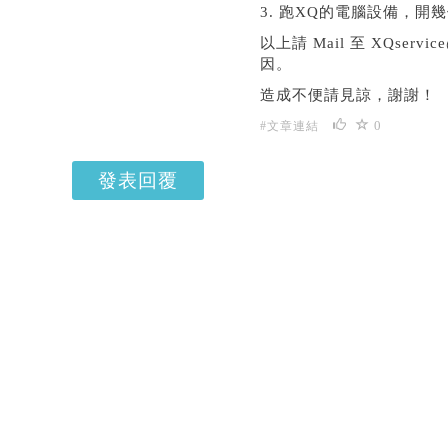
3. 跑XQ的電腦設備，開
以上請 Mail 至 XQse
因。
造成不便請見諒，謝謝！
0
#文章連結
發表回覆