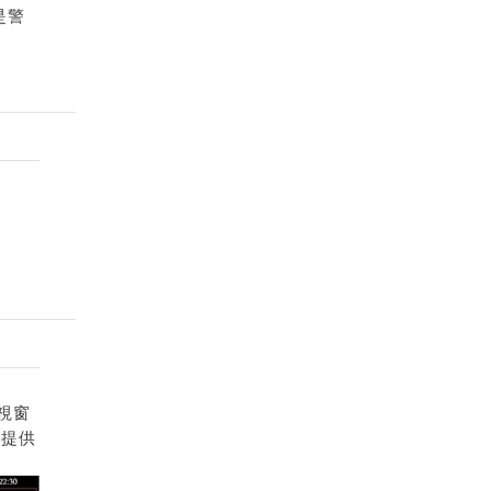
是警
視窗
出提供