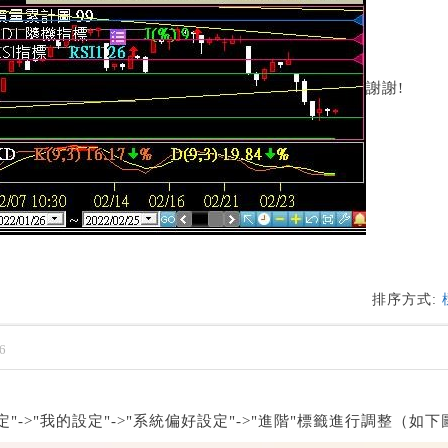
謝謝!
排序方式:
6
"->"我的設定"->"系統偏好設定"->"進階"標籤進行調整（如