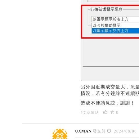
另外因近期成交量大，流
情況，若有分鐘線不連續
造成不便請見諒，謝謝！
0
#文章連結
UXMAN
發文於
2024/08/06