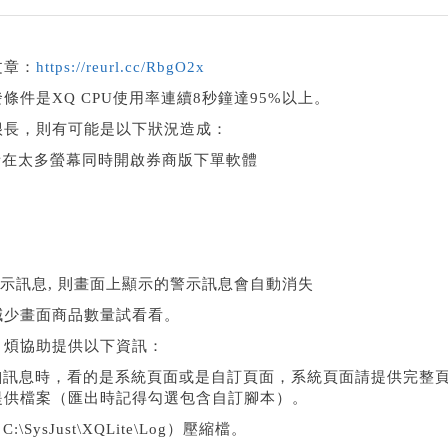
文章：
https://reurl.cc/RbgO2x
件是XQ CPU使用率連續8秒鐘達95%以上。
很長，則有可能是以下狀況造成：
者在太多螢幕同時開啟券商版下單軟體
警示訊息, 則畫面上顯示的警示訊息會自動消失
減少畫面商品數量試看看。
，煩協助提供以下資訊：
警告]訊息時，看的是系統頁面或是自訂頁面，系統頁面請提供完整
提供檔案（匯出時記得勾選包含自訂腳本）。
\SysJust\XQLite\Log）壓縮檔。