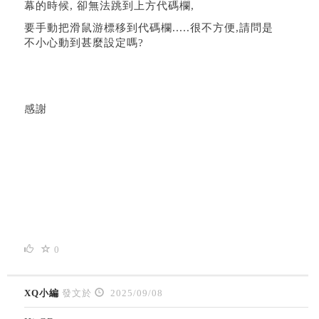
幕的時候, 卻無法跳到上方代碼欄,
要手動把滑鼠游標移到代碼欄.....很不方便,請問是
不小心動到甚麼設定嗎?
感謝
0
XQ小編
發文於
2025/09/08