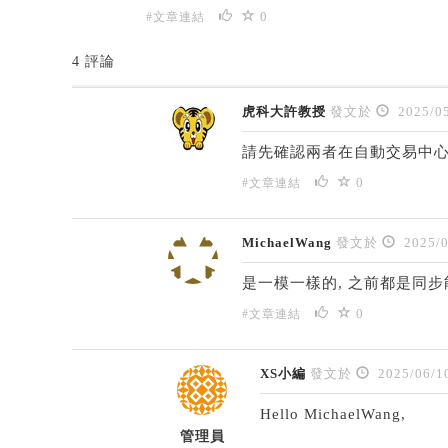
0
#文章連結
4 評論
虎科大許教授
發文於
2025/05
請先確認兩者在自動交易中
0
#文章連結
MichaelWang
發文於
2025/0
是一模一樣的, 之前都是同步
0
#文章連結
XS小編
發文於
2025/06/1
Hello MichaelWang,
管理員