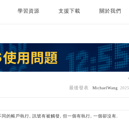
學習資源
支援下載
關於我們
最後發表
MichaelWang
202
同的帳戶執行, 訊號有被觸發, 但一個有執行, 一個卻沒有.