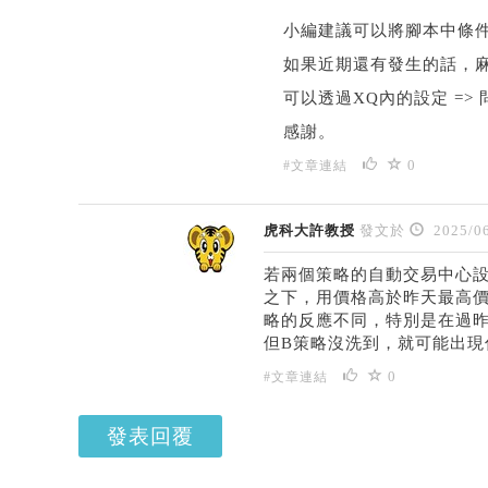
小編建議可以將腳本中條
如果近期還有發生的話，麻煩
可以透過XQ內的設定 =>
感謝。
0
#文章連結
虎科大許教授
發文於
2025/06
若兩個策略的自動交易中心
之下，用價格高於昨天最高價就觸
略的反應不同，特別是在過昨
但B策略沒洗到，就可能出現你面
0
#文章連結
發表回覆