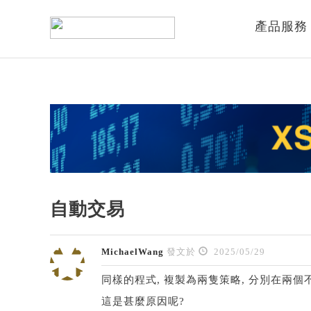
產品服務
自動交易
MichaelWang
發文於
2025/05/29
同樣的程式, 複製為兩隻策略, 分別在兩個不
這是甚麼原因呢?