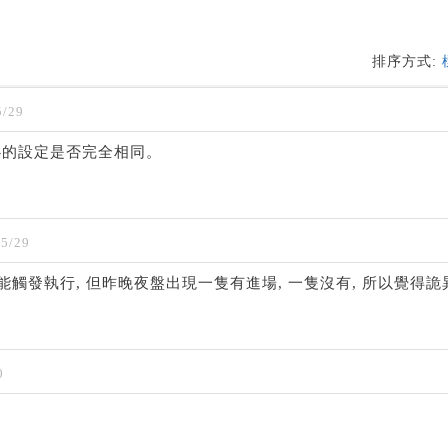
排序方式:
/29
心的設定是否完全相同。
5/29
能觸發執行, 但昨晚夜盤出現一隻有進場, 一隻沒有, 所以覺得詭
0