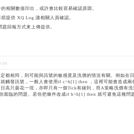
件的相關數值印出，或許會比較容易確認原因。
提供 XQ Log 讓相關人員確認。
 問題回報方式來上傳提供。
/10
設定都相同，則可能與訊號的敏感度及洗價的情況有關。例如在
發訊號，一般人會使用if c>h[1] then ，這裡可能會造成兩
日高只曇花一現，亦即只有一個Tick有碰到，而A策略洗價有洗
臨的問題。若你把條件改成if h>h[1] then 就可避免這種問