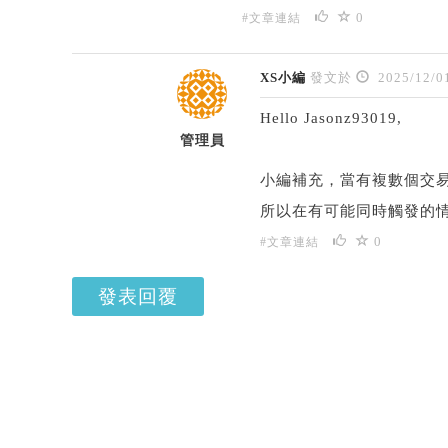
0
#文章連結
XS小編
發文於
2025/12/0
Hello Jasonz93019,
管理員
小編補充，當有複數個交
所以在有可能同時觸發的
0
#文章連結
發表回覆