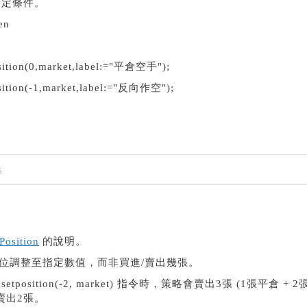
設定條件。
en
sition(0,market,label:="平倉空手");
ition(-1,market,label:="反向作空");
5
Position
的說明。
n 是將部位調整至指定數值，而非買進/賣出幾張。
osition(-2, market) 指令時，策略會賣出3張 (1張平倉 + 2
賣出2張。