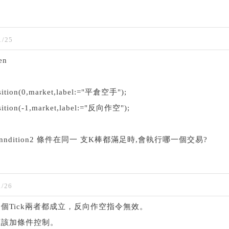
1/25
en
sition(0,market,label:="平倉空手");
ition(-1,market,label:="反向作空");
 Conndition2 條件在同一 支K棒都滿足時,會執行哪一個交易?
/26
個Tick兩者都成立，反向作空指令無效。
應該加條件控制。