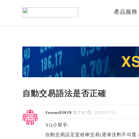
產品服務
自動交易語法是否正確
Jasonz93019
發文於
2025/07/31
XQ小幫手:
自動交易設定是收棒交易(逐筆洗劑不勾選 /