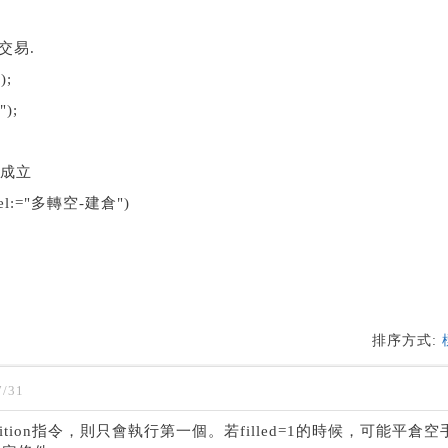
交易.
);
");
否成立
,label:="多轉空-建倉")
排序方式:
/31
ition指令，則只會執行第一個。若filled=1的時候，可能平倉空