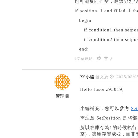
也可能反向作空，應該分別
if position=1 and filled=1 th
begin
if condition1 then setpo
if condition2 then setpos
end;
0
#文章連結
XS小編
發文於
2025/08/0
Hello Jasonz93019,
管理員
小編補充，您可以參考
Set
需注意 SetPositio
所以在庫存為1的時候執行 setp
空)，讓庫存變成-2，而非