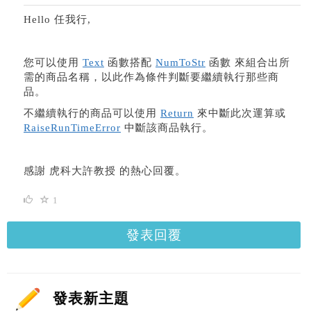
Hello 任我行,
您可以使用
Text
函數搭配
NumToStr
函數 來組合出所
需的商品名稱，以此作為條件判斷要繼續執行那些商
品。
不繼續執行的商品可以使用
Return
來中斷此次運算或
RaiseRunTimeError
中斷該商品執行。
感謝 虎科大許教授 的熱心回覆。
1
發表回覆
發表新主題