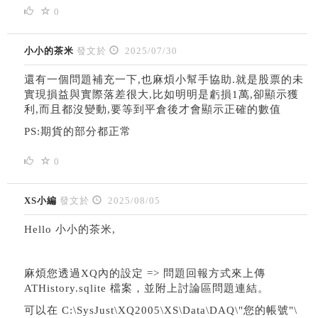
0
小小的茶米
發文於
2025/07/30
還有一個問題補充一下,也麻煩小幫手協助.就是股票的未
實現損益與實際落差很大,比如明明是虧損1萬,卻顯示獲
利,而且都沒變動,要等到平倉後才會顯示正確的數值
PS:期貨的部分都正常
0
XS小編
發文於
2025/08/05
Hello 小小的茶米,
麻煩您透過XQ內的設定 => 問題回報方式來上傳
ATHistory.sqlite 檔案，並附上討論區問題連結。
可以在 C:\SysJust\XQ2005\XS\Data\DAQ\"您的帳號"\