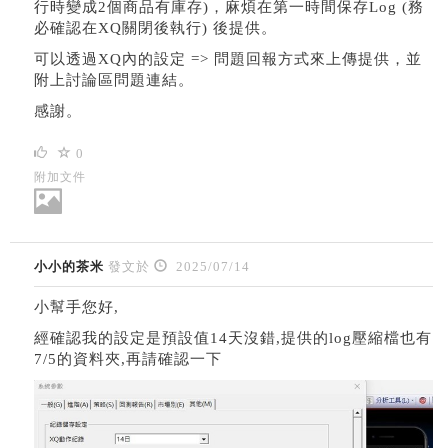
行時變成2個商品有庫存)，麻煩在第一時間保存Log (務
必確認在XQ關閉後執行) 後提供。
可以透過XQ內的設定 => 問題回報方式來上傳提供，並
附上討論區問題連結。
感謝。
0
附加文件
小小的茶米
發文於
2025/07/14
小幫手您好,
經確認我的設定是預設值14天沒錯,提供的log壓縮檔也有
7/5的資料夾,再請確認一下