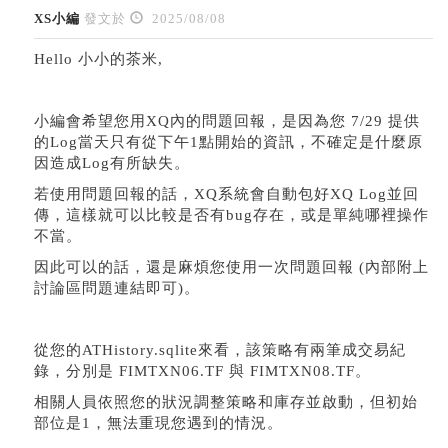
XS小編
發文於
2025/08/08
Hello 小小的茶米,
小編會希望您用XQ內的問題回報，是因為您 7/29 提供
的Log當天只有從下午1點開始的資訊，不確定是什麼原
因造成Log有所缺失。
若使用問題回報的話，XQ系統會自動包好XQ Log並回
傳，這樣就可以比較是否有bug存在，或是單純哪裡操作
不當。
因此可以的話，還是麻煩您使用一次問題回報 (內部附上
討論區問題連結即可)。
從您的ATHistory.sqlite來看，該策略有兩筆成交易紀
錄，分別是 FIMTXN06.TF 與 FIMTXN08.TF。
相關人員依照您的狀況調整策略和庫存並啟動，但初始
部位是1，無法重現您遇到的情況。