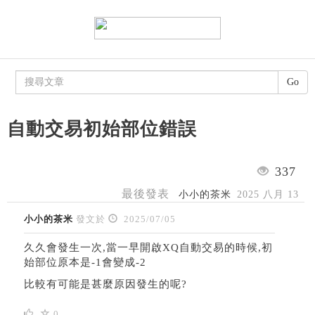
Go
自動交易初始部位錯誤
337
最後發表
小小的茶米
2025 八月 13
小小的茶米
發文於
2025/07/05
久久會發生一次,當一早開啟XQ自動交易的時候,初
始部位原本是-1會變成-2
比較有可能是甚麼原因發生的呢?
0