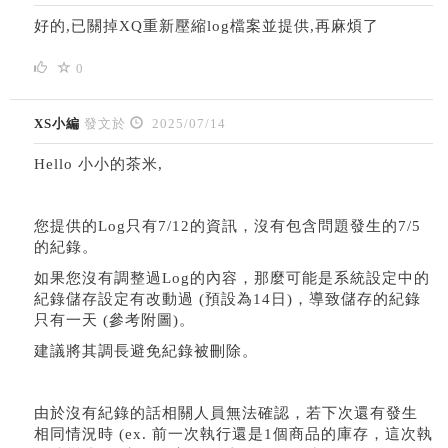
好的,已關掉XQ重新壓縮log檔案並提供,再麻煩了
0
XS小編
發文於
2025/07/14
Hello 小小的茶米,
您提供的Log只有7/12的資訊，沒有包含問題發生的7/5
的紀錄。
如果您沒有調整過Log的內容，那麼可能是系統設定中的
紀錄儲存設定有改動過 (預設為14日)，導致儲存的紀錄
只有一天 (參考附圖)。
建議將其調長避免紀錄被刪除。
由於沒有紀錄的話相關人員無法確認，若下次還有發生
相同情況時 (ex. 前一次執行還是1個商品的庫存，這次執