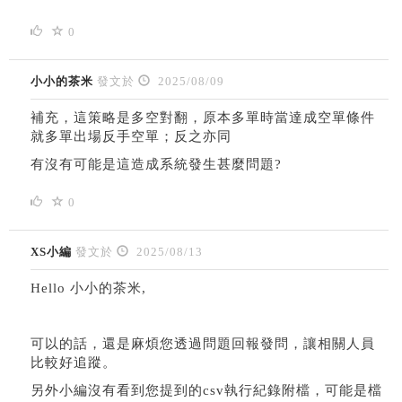
0
小小的茶米
發文於
2025/08/09
補充，這策略是多空對翻，原本多單時當達成空單條件
就多單出場反手空單；反之亦同
有沒有可能是這造成系統發生甚麼問題?
0
XS小編
發文於
2025/08/13
Hello 小小的茶米,
可以的話，還是麻煩您透過問題回報發問，讓相關人員
比較好追蹤。
另外小編沒有看到您提到的csv執行紀錄附檔，可能是檔