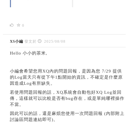
0
XS小編
發文於
2025/08/08
Hello 小小的茶米,
小編會希望您用XQ內的問題回報，是因為您 7/29 提供
的Log當天只有從下午1點開始的資訊，不確定是什麼原
因造成Log有所缺失。
若使用問題回報的話，XQ系統會自動包好XQ Log並回
傳，這樣就可以比較是否有bug存在，或是單純哪裡操作
不當。
因此可以的話，還是麻煩您使用一次問題回報 (內部附上
討論區問題連結即可)。