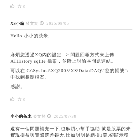
0
XS小編
發文於
2025/08/05
Hello 小小的茶米,
麻煩您透過XQ內的設定 => 問題回報方式來上傳
ATHistory.sqlite 檔案，並附上討論區問題連結。
可以在 C:\SysJust\XQ2005\XS\Data\DAQ\"您的帳號"\
中找到相關檔案。
感謝。
0
小小的茶米
發文於
2025/07/30
還有一個問題補充一下,也麻煩小幫手協助.就是股票的未
實現損益與實際落差很大,比如明明是虧損1萬,卻顯示獲