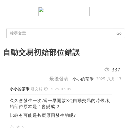
Go
自動交易初始部位錯誤
337
最後發表
小小的茶米
2025 八月 13
小小的茶米
發文於
2025/07/05
久久會發生一次,當一早開啟XQ自動交易的時候,初
始部位原本是-1會變成-2
比較有可能是甚麼原因發生的呢?
0