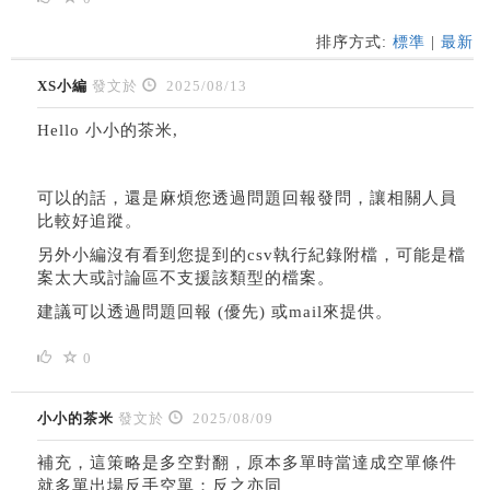
排序方式:
標準
|
最新
XS小編
發文於
2025/08/13
Hello 小小的茶米,
可以的話，還是麻煩您透過問題回報發問，讓相關人員
比較好追蹤。
另外小編沒有看到您提到的csv執行紀錄附檔，可能是檔
案太大或討論區不支援該類型的檔案。
建議可以透過問題回報 (優先) 或mail來提供。
0
小小的茶米
發文於
2025/08/09
補充，這策略是多空對翻，原本多單時當達成空單條件
就多單出場反手空單；反之亦同